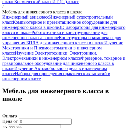
школе
Космический класс
ИТ (IT)-класс
/
Мебель для инженерного класса в школе
Инженерный авиакласс
Инженерный судостроительный
класс
Компьютерное и презентационное оборудование для
инженерного класса в школе
3D-лаборатория для инженерного
класса в школе
Робототехника и конструирование для
инженерного класса в школе
Конструкторы и комплексы для
управления БПЛА для инженерного класса в школе
Изучение
Мехатроники и Пневмоавтоматики в инженерном
классе
Изучение Электротехники, Электроники,
Электромеханики в инженерном классе
Фрезерное, токарное и
гравировальное оборудование для инженерного класса в
школе
Изучение Автомобильного дела в инженерном
классе
Наборы для проведения практических занятий в
инженерном классе
Мебель для инженерного класса в
школе
Фильтр
Цена от
до