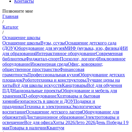
Контакты
Позвоните мне
Главная
/
Каталог
/
Оснащение школы
Оснащение школы
Вузы, ссузы
Оснащение детского сада
(ДОУ)
Оборудование для музея
МИФ (музыка, изо, физика)
ИИ
для образования
Интерактивное оборудование
Современная
библиотека
Фиджитал-спорт
Психолог, логопед
Инклюзивное
оборудование
Инженерная среда
Офис, коворкинг,
общественное пространство
Финансовая
грамотность
Профессиональная кухня
Оборудование детских
площадок
Робототехника и конструкторы
Лучшие цены на
хиты
Всё для школы искусств
Канцтовары
Всё для обучения
ПДД
Национальные проекты
Оборудование и мебель для
хранения
3D-оборудование
Хозтовары и бытовая
химия
Безопасность в школе и ДОУ
Подарки и
праздники
Техника и электроника
Экологическое
воспитание
Оснащение детского лагеря
Оборудование для
общежитий
Дистанционное образование
Электротовары и
освещение
Все для офиса
Хиты 2026
Лето 2026
День Победы I 9
мая
Товары в наличии
Квантум