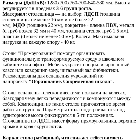
Размеры (ДхШхВ):
1280х700х760-700-640-580 мм. Высота
регулируется в пределах
3-6 групп роста
.
Материал:
столешница — на выбор:
ЛДСП
(толщина
столешницы не менее 16 мм и не более 22
мм),
МДФ
(толщина 22 мм), покрытие - пленка ПВХ, металл
(d труб ножек 32 мм и 40 мм, толщина стенок труб 1,5 мм),
пластик (d колес не менее 50 мм). Колеса. Максимальная
нагрузка на каждую опору - 40 кг.
Столы "Прямоугольник" помогут организовать
функциональную трансформируемую среду в школьном
кабинете или офисе. Мебель украсит специализированный
класс или коворкинг-зону, читальный зал библиотеки.
Рекомендованы для оснащения учреждений по
нацпроекту
"Образование. Современная школа"
.
Столы оснащены телескопическими ножками на колесах,
благодаря чему легко передвигаются и компонуются между
собой. Композиции из таких столов пригодятся во время
работы в группах. Параметры стола подстраиваются под
аудиторию: высота фиксируется в 5-ти положениях.
Столешница из ЛДСП имеет форму прямоугольника, верхние
кромки и края скругляются.
Каркас стола разборный, что снижает себестоимость