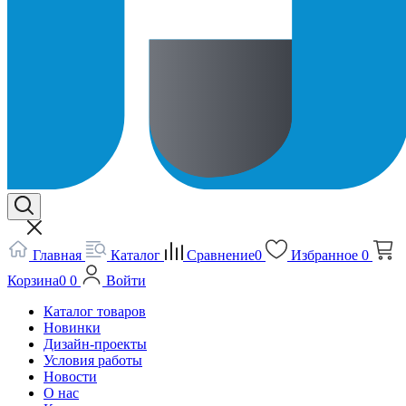
Главная
Каталог
Сравнение
0
Избранное
0
Корзина
0
0
Войти
Каталог товаров
Новинки
Дизайн-проекты
Условия работы
Новости
О нас