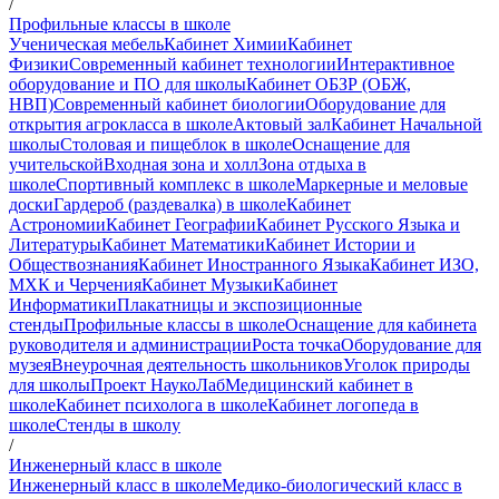
/
Профильные классы в школе
Ученическая мебель
Кабинет Химии
Кабинет
Физики
Современный кабинет технологии
Интерактивное
оборудование и ПО для школы
Кабинет ОБЗР (ОБЖ,
НВП)
Современный кабинет биологии
Оборудование для
открытия агрокласса в школе
Актовый зал
Кабинет Начальной
школы
Столовая и пищеблок в школе
Оснащение для
учительской
Входная зона и холл
Зона отдыха в
школе
Спортивный комплекс в школе
Маркерные и меловые
доски
Гардероб (раздевалка) в школе
Кабинет
Астрономии
Кабинет Географии
Кабинет Русского Языка и
Литературы
Кабинет Математики
Кабинет Истории и
Обществознания
Кабинет Иностранного Языка
Кабинет ИЗО,
МХК и Черчения
Кабинет Музыки
Кабинет
Информатики
Плакатницы и экспозиционные
стенды
Профильные классы в школе
Оснащение для кабинета
руководителя и администрации
Роста точка
Оборудование для
музея
Внеурочная деятельность школьников
Уголок природы
для школы
Проект НаукоЛаб
Медицинский кабинет в
школе
Кабинет психолога в школе
Кабинет логопеда в
школе
Стенды в школу
/
Инженерный класс в школе
Инженерный класс в школе
Медико-биологический класс в