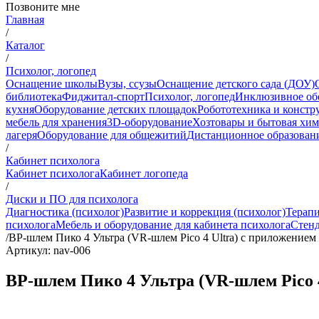
Позвоните мне
Главная
/
Каталог
/
Психолог, логопед
Оснащение школы
Вузы, ссузы
Оснащение детского сада (ДОУ)
библиотека
Фиджитал-спорт
Психолог, логопед
Инклюзивное об
кухня
Оборудование детских площадок
Робототехника и констр
мебель для хранения
3D-оборудование
Хозтовары и бытовая хи
лагеря
Оборудование для общежитий
Дистанционное образован
/
Кабинет психолога
Кабинет психолога
Кабинет логопеда
/
Диски и ПО для психолога
Диагностика (психолог)
Развитие и коррекция (психолог)
Терапи
психолога
Мебель и оборудование для кабинета психолога
Стенд
/
ВР-шлем Пико 4 Ультра (VR-шлем Pico 4 Ultra) с приложение
Артикул: nav-006
ВР-шлем Пико 4 Ультра (VR-шлем Pico 