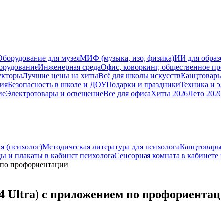
Оборудование для музея
МИФ (музыка, изо, физика)
ИИ для образ
орудование
Инженерная среда
Офис, коворкинг, общественное пр
укторы
Лучшие цены на хиты
Всё для школы искусств
Канцтовар
мия
Безопасность в школе и ДОУ
Подарки и праздники
Техника и 
ие
Электротовары и освещение
Все для офиса
Хиты 2026
Лето 202
я (психолог)
Методическая литература для психолога
Канцтовары
ы и плакаты в кабинет психолога
Сенсорная комната в кабинете
м по профориентации
4 Ultra) с приложением по профориента