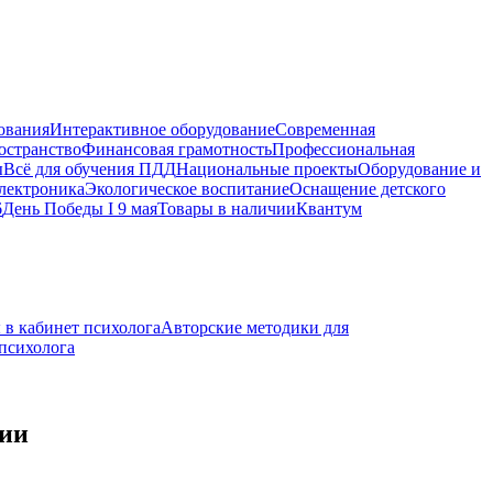
ования
Интерактивное оборудование
Современная
остранство
Финансовая грамотность
Профессиональная
ы
Всё для обучения ПДД
Национальные проекты
Оборудование и
электроника
Экологическое воспитание
Оснащение детского
6
День Победы I 9 мая
Товары в наличии
Квантум
 в кабинет психолога
Авторские методики для
 психолога
ции