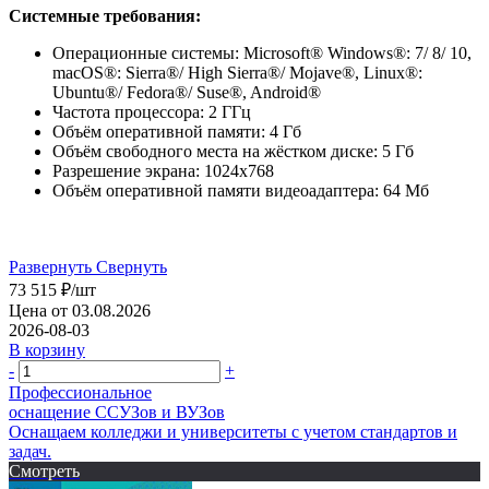
Системные требования:
Операционные системы: Microsoft® Windows®: 7/ 8/ 10,
macOS®: Sierra®/ High Sierra®/ Mojave®, Linux®:
Ubuntu®/ Fedora®/ Suse®, Android®
Частота процессора: 2 ГГц
Объём оперативной памяти: 4 Гб
Объём свободного места на жёстком диске: 5 Гб
Разрешение экрана: 1024х768
Объём оперативной памяти видеоадаптера: 64 Мб
Развернуть
Свернуть
73 515
₽
/шт
Цена от 03.08.2026
2026-08-03
В корзину
-
+
Профессиональное
оснащение CСУЗов и ВУЗов
Оснащаем колледжи и университеты с учетом стандартов и
задач.
Смотреть