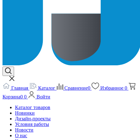
Главная
Каталог
Сравнение
0
Избранное
0
Корзина
0
0
Войти
Каталог товаров
Новинки
Дизайн-проекты
Условия работы
Новости
О нас