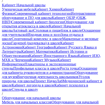
/
Кабинет Начальной школы
Ученическая мебель
Кабинет Химии
Кабинет
Физики
Современный кабинет технологии
Интерактивное
оборудование и ПО для школы
Кабинет ОБЗР (ОБЖ,
НВП)
Современный кабинет биологии
Оборудование для
открытия агрокласса в школе
Кабинет Начальной
школы
Актовый зал
Столовая и пищеблок в школе
Оснащение
для учительской
Входная зона и холл
Зона отдыха в
школе
Спортивный комплекс в школе
Маркерные и меловые
доски
Гардероб (раздевалка) в школе
Кабинет
Астрономии
Кабинет Географии
Кабинет Русского Языка и
Литературы
Кабинет Математики
Кабинет Истории и
Обществознания
Кабинет Иностранного Языка
Кабинет ИЗО,
МХК и Черчения
Кабинет Музыки
Кабинет
Информатики
Плакатницы и экспозиционные
стенды
Профильные классы в школе
Роста точка
Оснащение
для кабинета руководителя и администрации
Оборудование
для музея
Внеурочная деятельность школьников
Уголок
природы для школы
Проект НаукоЛаб
Медицинский кабинет в
школе
Кабинет логопеда в школе
Кабинет психолога в
школе
Стенды в школу
/
Оборудование для начальной школы
Мебель для начальных классов
Оборудование для начальной