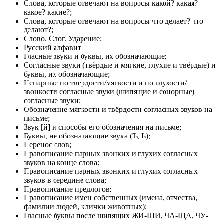
Слова, которые отвечают на вопросы какой? какая?
какое? какие?;
Слова, которые отвечают на вопросы что делает? что
делают?;
Слово. Слог. Ударение;
Русский алфавит;
Гласные звуки и буквы, их обозначающие;
Согласные звуки (твёрдые и мягкие, глухие и твёрдые) и
буквы, их обозначающие;
Непарные по твердости/мягкости и по глухости/
звонкости согласные звуки (шипящие и сонорные)
согласные звуки;
Обозначение мягкости и твёрдости согласных звуков на
письме;
Звук [й] и способы его обозначения на письме;
Буквы, не обозначающие звука (Ъ, Ь);
Перенос слов;
Правописание парных звонких и глухих согласных
звуков на конце слова;
Правописание парных звонких и глухих согласных
звуков в середине слова;
Правописание предлогов;
Правописание имен собственных (имена, отчества,
фамилии людей, клички животных);
Гласные буквы после шипящих ЖИ-ШИ, ЧА-ЩА, ЧУ-