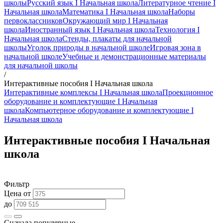
школы
Русский язык I Начальная школа
Литературное чтение I
Начальная школа
Математика I Начальная школа
Наборы
первоклассников
Окружающий мир I Начальная
школа
Иностранный язык I Начальная школа
Технология I
Начальная школа
Стенды, плакаты для начальной
школы
Уголок природы в начальной школе
Игровая зона в
начальной школе
Учебные и демонстрационные материалы
для начальной школы
/
Интерактивные пособия I Начальная школа
Интерактивные комплексы I Начальная школа
Проекционное
оборудование и комплектующие I Начальная
школа
Компьютерное оборудование и комплектующие I
Начальная школа
Интерактивные пособия I Начальная
школа
Фильтр
Цена от
до
Сначала популярные