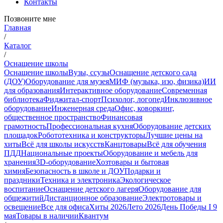
Контакты
Позвоните мне
Главная
/
Каталог
/
Оснащение школы
Оснащение школы
Вузы, ссузы
Оснащение детского сада
(ДОУ)
Оборудование для музея
МИФ (музыка, изо, физика)
ИИ
для образования
Интерактивное оборудование
Современная
библиотека
Фиджитал-спорт
Психолог, логопед
Инклюзивное
оборудование
Инженерная среда
Офис, коворкинг,
общественное пространство
Финансовая
грамотность
Профессиональная кухня
Оборудование детских
площадок
Робототехника и конструкторы
Лучшие цены на
хиты
Всё для школы искусств
Канцтовары
Всё для обучения
ПДД
Национальные проекты
Оборудование и мебель для
хранения
3D-оборудование
Хозтовары и бытовая
химия
Безопасность в школе и ДОУ
Подарки и
праздники
Техника и электроника
Экологическое
воспитание
Оснащение детского лагеря
Оборудование для
общежитий
Дистанционное образование
Электротовары и
освещение
Все для офиса
Хиты 2026
Лето 2026
День Победы I 9
мая
Товары в наличии
Квантум