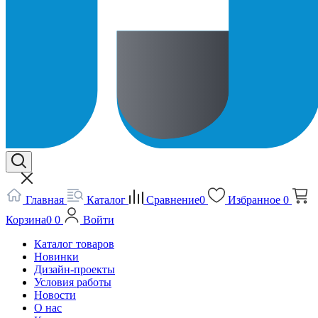
Главная
Каталог
Сравнение
0
Избранное
0
Корзина
0
0
Войти
Каталог товаров
Новинки
Дизайн-проекты
Условия работы
Новости
О нас