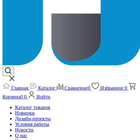
Главная
Каталог
Сравнение
0
Избранное
0
Корзина
0
0
Войти
Каталог товаров
Новинки
Дизайн-проекты
Условия работы
Новости
О нас