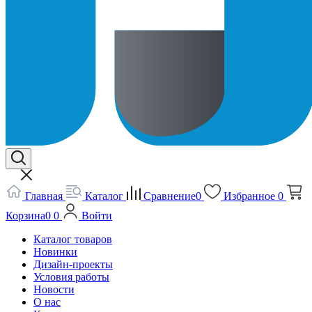
Главная
Каталог
Сравнение
0
Избранное
0
Корзина
0
0
Войти
Каталог товаров
Новинки
Дизайн-проекты
Условия работы
Новости
О нас