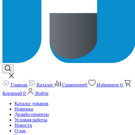
Главная
Каталог
Сравнение
0
Избранное
0
Корзина
0
0
Войти
Каталог товаров
Новинки
Дизайн-проекты
Условия работы
Новости
О нас