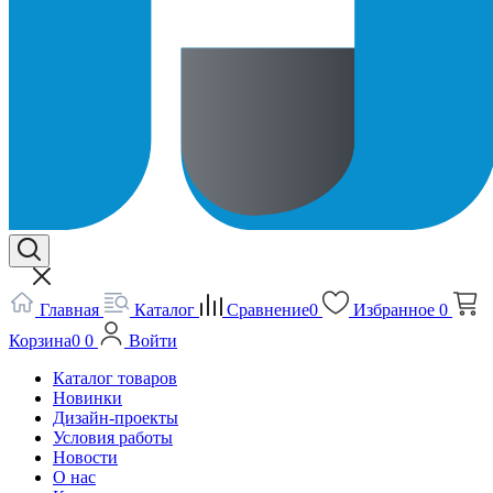
Главная
Каталог
Сравнение
0
Избранное
0
Корзина
0
0
Войти
Каталог товаров
Новинки
Дизайн-проекты
Условия работы
Новости
О нас