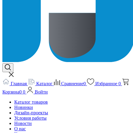
Главная
Каталог
Сравнение
0
Избранное
0
Корзина
0
0
Войти
Каталог товаров
Новинки
Дизайн-проекты
Условия работы
Новости
О нас