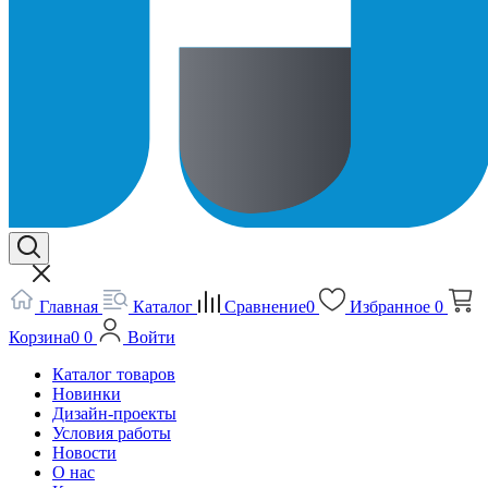
Главная
Каталог
Сравнение
0
Избранное
0
Корзина
0
0
Войти
Каталог товаров
Новинки
Дизайн-проекты
Условия работы
Новости
О нас