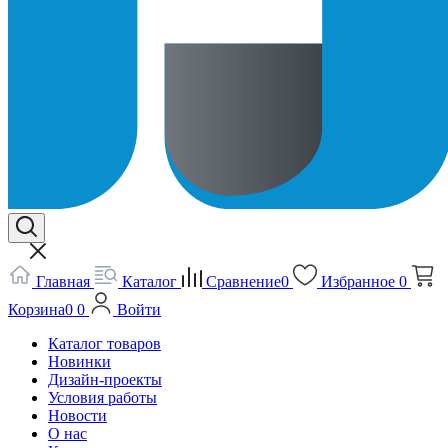
Главная
Каталог
Сравнение
0
Избранное
0
Корзина
0
0
Войти
Каталог товаров
Новинки
Дизайн-проекты
Условия работы
Новости
О нас