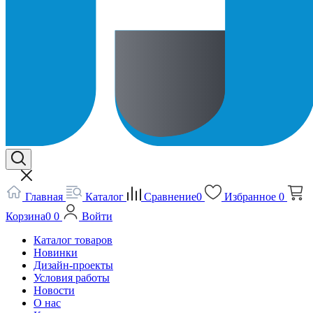
Главная
Каталог
Сравнение
0
Избранное
0
Корзина
0
0
Войти
Каталог товаров
Новинки
Дизайн-проекты
Условия работы
Новости
О нас