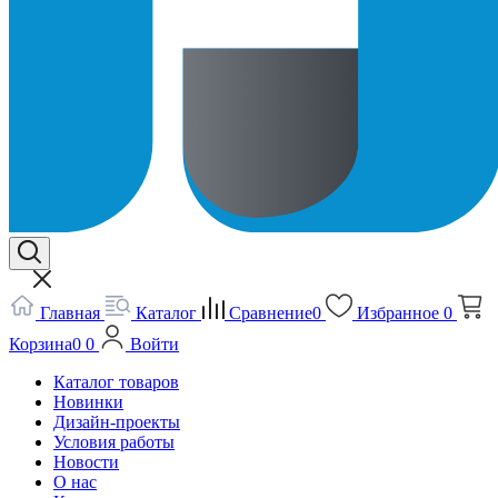
Главная
Каталог
Сравнение
0
Избранное
0
Корзина
0
0
Войти
Каталог товаров
Новинки
Дизайн-проекты
Условия работы
Новости
О нас