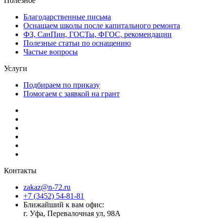
Полезное
Благодарственные письма
Оснащаем школы после капитального ремонта
ФЗ, СанПин, ГОСТы, ФГОС, рекомендации
Полезные статьи по оснащению
Частые вопросы
Услуги
Подбираем по приказу
Помогаем с заявкой на грант
Контакты
zakaz@n-72.ru
+7 (3452) 54-81-81
Ближайший к вам офис:
г. Уфа, Перевалочная ул, 98А