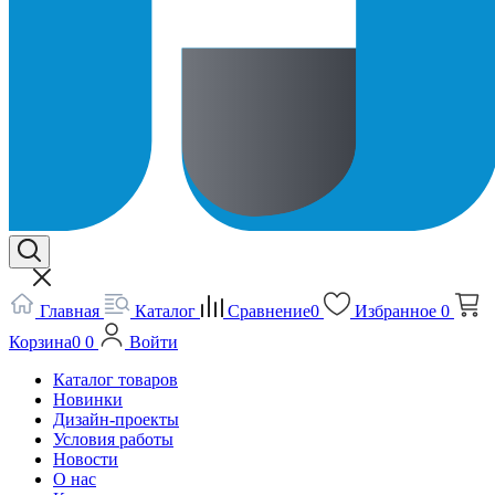
Главная
Каталог
Сравнение
0
Избранное
0
Корзина
0
0
Войти
Каталог товаров
Новинки
Дизайн-проекты
Условия работы
Новости
О нас