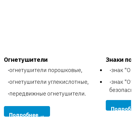
Огнетушители
Знаки по
огнетушители порошковые,
знак "О 
огнетушители углекислотные,
знак "От
безопасно
передвижные огнетушители.
Подробн
Подробнее →