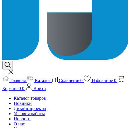
Главная
Каталог
Сравнение
0
Избранное
0
Корзина
0
0
Войти
Каталог товаров
Новинки
Дизайн-проекты
Условия работы
Новости
О нас