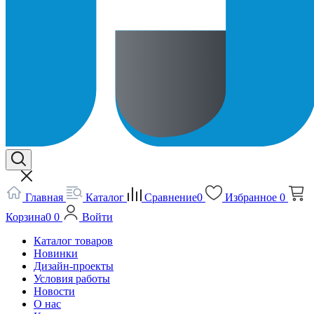
Главная
Каталог
Сравнение
0
Избранное
0
Корзина
0
0
Войти
Каталог товаров
Новинки
Дизайн-проекты
Условия работы
Новости
О нас