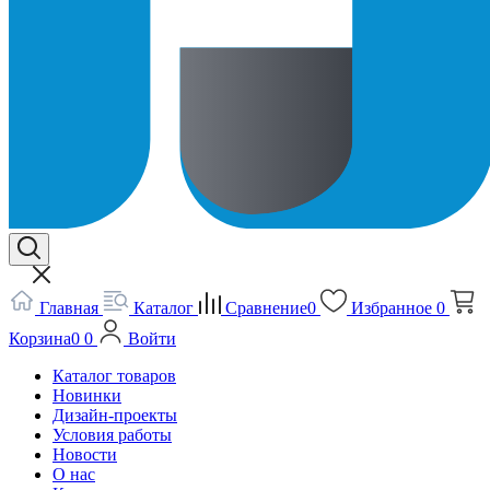
Главная
Каталог
Сравнение
0
Избранное
0
Корзина
0
0
Войти
Каталог товаров
Новинки
Дизайн-проекты
Условия работы
Новости
О нас