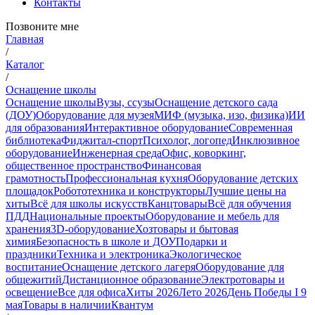
Контакты
Позвоните мне
Главная
/
Каталог
/
Оснащение школы
Оснащение школы
Вузы, ссузы
Оснащение детского сада
(ДОУ)
Оборудование для музея
МИФ (музыка, изо, физика)
ИИ
для образования
Интерактивное оборудование
Современная
библиотека
Фиджитал-спорт
Психолог, логопед
Инклюзивное
оборудование
Инженерная среда
Офис, коворкинг,
общественное пространство
Финансовая
грамотность
Профессиональная кухня
Оборудование детских
площадок
Робототехника и конструкторы
Лучшие цены на
хиты
Всё для школы искусств
Канцтовары
Всё для обучения
ПДД
Национальные проекты
Оборудование и мебель для
хранения
3D-оборудование
Хозтовары и бытовая
химия
Безопасность в школе и ДОУ
Подарки и
праздники
Техника и электроника
Экологическое
воспитание
Оснащение детского лагеря
Оборудование для
общежитий
Дистанционное образование
Электротовары и
освещение
Все для офиса
Хиты 2026
Лето 2026
День Победы I 9
мая
Товары в наличии
Квантум