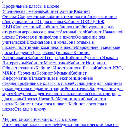
/
Профильные классы в школе
Ученическая мебель
Кабинет Химии
Кабинет
Физики
Современный кабинет технологии
Интерактивное
оборудование и ПО для школы
Кабинет ОБЗР (ОБЖ,
НВП)
Современный кабинет биологии
Оборудование для
открытия агрокласса в школе
Актовый зал
Кабинет Начальной
школы
Столовая и пищеблок в школе
Оснащение для
учительской
Входная зона и холл
Зона отдыха в
школе
Спортивный комплекс в школе
Маркерные и меловые
доски
Гардероб (раздевалка) в школе
Кабинет
Астрономии
Кабинет Географии
Кабинет Русского Языка и
Литературы
Кабинет Математики
Кабинет Истории и
Обществознания
Кабинет Иностранного Языка
Кабинет ИЗО,
МХК и Черчения
Кабинет Музыки
Кабинет
Информатики
Плакатницы и экспозиционные
стенды
Профильные классы в школе
Оснащение для кабинета
руководителя и администрации
Роста точка
Оборудование для
музея
Внеурочная деятельность школьников
Уголок природы
для школы
Проект НаукоЛаб
Медицинский кабинет в
школе
Кабинет психолога в школе
Кабинет логопеда в
школе
Стенды в школу
/
Медико-биологический класс в школе
Инженерный класс в школе
Медико-биологический класс в