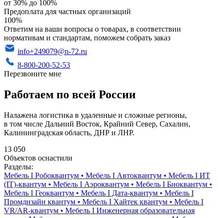
от 30% до 100%
Предоплата для частных организаций
100%
Ответим на ваши вопросы о товарах, в соответствии
нормативам и стандартам, поможем собрать заказ
info+249079@n-72.ru
8-800-200-52-53
Перезвоните мне
Работаем по всей России
Налажена логистика в удаленные и сложные регионы,
в том числе Дальний Восток, Крайний Север, Сахалин,
Калининградская область, ДНР и ЛНР.
13 050
Объектов оснастили
Разделы:
Мебель I Робоквантум
•
Мебель I Автоквантум
•
Мебель I ИТ
(IT)-квантум
•
Мебель I Аэроквантум
•
Мебель I Биоквантум
•
Мебель I Геоквантум
•
Мебель I Дата-квантум
•
Мебель I
Промдизайн квантум
•
Мебель I Хайтек квантум
•
Мебель I
VR/AR-квантум
•
Мебель I Инженерная образовательная