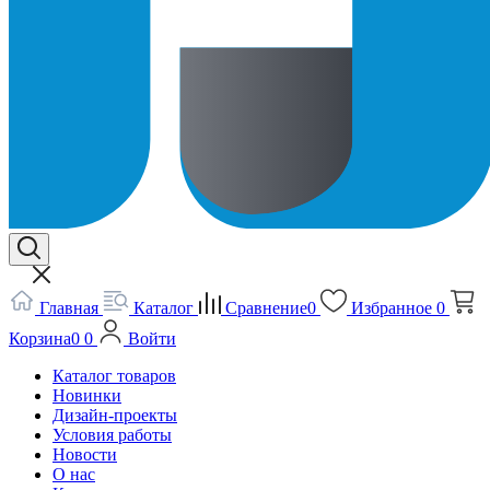
Главная
Каталог
Сравнение
0
Избранное
0
Корзина
0
0
Войти
Каталог товаров
Новинки
Дизайн-проекты
Условия работы
Новости
О нас