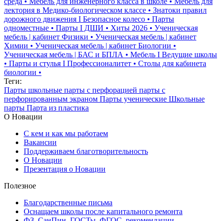
среда
•
Мебель для инженерного класса в школе
•
Мебель для
лектория в Медико-биологическом классе
•
Знатоки правил
дорожного движения I Безопасное колесо
•
Парты
одноместные
•
Парты I ДШИ
•
Хиты 2026
•
Ученическая
мебель | кабинет Физики
•
Ученическая мебель | кабинет
Химии
•
Ученическая мебель | кабинет Биологии
•
Ученическая мебель | БАС и БПЛА
•
Мебель I Ведущие школы
•
Парты и стулья I Профессионалитет
•
Столы для кабинета
биологии
•
Теги:
Парты школьные
парты с перфорацией
парты с
перфорированным экраном
Парты ученические
Школьные
парты
Парта из пластика
О Новации
С кем и как мы работаем
Вакансии
Поддерживаем благотворительность
О Новации
Презентация о Новации
Полезное
Благодарственные письма
Оснащаем школы после капитального ремонта
ФЗ, СанПин, ГОСТы, ФГОС, рекомендации