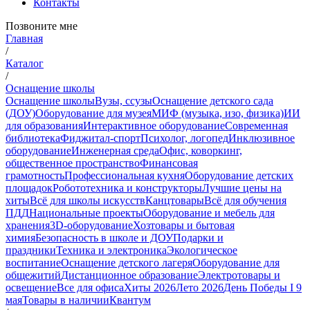
Контакты
Позвоните мне
Главная
/
Каталог
/
Оснащение школы
Оснащение школы
Вузы, ссузы
Оснащение детского сада
(ДОУ)
Оборудование для музея
МИФ (музыка, изо, физика)
ИИ
для образования
Интерактивное оборудование
Современная
библиотека
Фиджитал-спорт
Психолог, логопед
Инклюзивное
оборудование
Инженерная среда
Офис, коворкинг,
общественное пространство
Финансовая
грамотность
Профессиональная кухня
Оборудование детских
площадок
Робототехника и конструкторы
Лучшие цены на
хиты
Всё для школы искусств
Канцтовары
Всё для обучения
ПДД
Национальные проекты
Оборудование и мебель для
хранения
3D-оборудование
Хозтовары и бытовая
химия
Безопасность в школе и ДОУ
Подарки и
праздники
Техника и электроника
Экологическое
воспитание
Оснащение детского лагеря
Оборудование для
общежитий
Дистанционное образование
Электротовары и
освещение
Все для офиса
Хиты 2026
Лето 2026
День Победы I 9
мая
Товары в наличии
Квантум