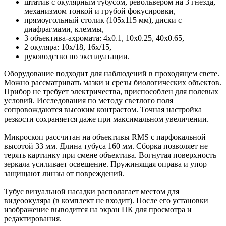
штатив с окулярным тубусом, револьвером на 3 гнезда,
механизмом тонкой и грубой фокусировки,
прямоугольный столик (105х115 мм), диски с
диафрагмами, клеммы,
3 объектива-ахромата: 4х0.1, 10х0.25, 40х0.65,
2 окуляра: 10х/18, 16х/15,
руководство по эксплуатации.
Оборудование подходит для наблюдений в проходящем свете.
Можно рассматривать мазки и срезы биологических объектов.
Прибор не требует электричества, приспособлен для полевых
условий. Исследования по методу светлого поля
сопровождаются высоким контрастом. Точная настройка
резкости сохраняется даже при максимальном увеличении.
Микроскоп рассчитан на объективы RMS c парфокальной
высотой 33 мм. Длина тубуса 160 мм. Сборка позволяет не
терять картинку при смене объектива. Вогнутая поверхность
зеркала усиливает освещение. Пружинящая оправа и упор
защищают линзы от повреждений.
Тубус визуальной насадки располагает местом для
видеоокуляра (в комплект не входит). После его установки
изображение выводится на экран ПК для просмотра и
редактирования.