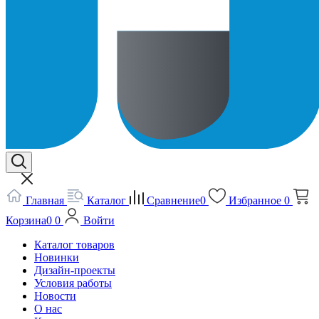
Главная
Каталог
Сравнение
0
Избранное
0
Корзина
0
0
Войти
Каталог товаров
Новинки
Дизайн-проекты
Условия работы
Новости
О нас