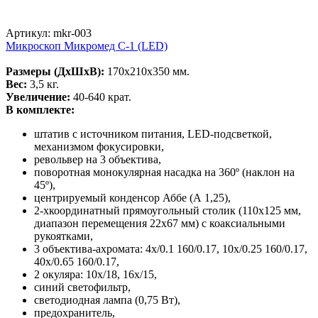
Артикул: mkr-003
Микроскоп Микромед С-1 (LED)
Размеры (ДхШхВ):
170х210х350 мм.
Вес:
3,5 кг.
Увеличение:
40-640 крат.
В комплекте:
штатив с источником питания, LED-подсветкой,
механизмом фокусировки,
револьвер на 3 объектива,
поворотная монокулярная насадка на 360º (наклон на
45º),
центрируемый конденсор Аббе (А 1,25),
2-хкоординатный прямоугольный столик (110х125 мм,
диапазон перемещения 22х67 мм) с коаксиальными
рукоятками,
3 объектива-ахромата: 4х/0.1 160/0.17, 10х/0.25 160/0.17,
40х/0.65 160/0.17,
2 окуляра: 10х/18, 16х/15,
синий светофильтр,
светодиодная лампа (0,75 Вт),
предохранитель,