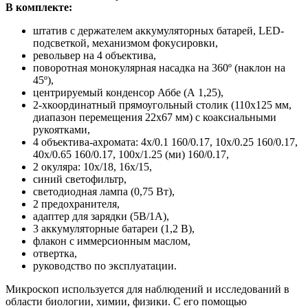
В комплекте:
штатив с держателем аккумуляторных батарей, LED-
подсветкой, механизмом фокусировки,
револьвер на 4 объектива,
поворотная монокулярная насадка на 360º (наклон на
45º),
центрируемый конденсор Аббе (А 1,25),
2-хкоординатный прямоугольный столик (110х125 мм,
диапазон перемещения 22х67 мм) с коаксиальными
рукоятками,
4 объектива-ахромата: 4х/0.1 160/0.17, 10х/0.25 160/0.17,
40х/0.65 160/0.17, 100х/1.25 (ми) 160/0.17,
2 окуляра: 10х/18, 16х/15,
синий светофильтр,
светодиодная лампа (0,75 Вт),
2 предохранителя,
адаптер для зарядки (5В/1А),
3 аккумуляторные батареи (1,2 В),
флакон с иммерсионным маслом,
отвертка,
руководство по эксплуатации.
Микроскоп используется для наблюдений и исследований в
области биологии, химии, физики. С его помощью