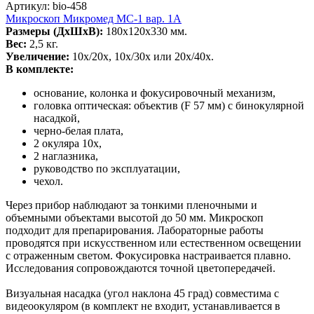
Артикул: bio-458
Микроскоп Микромед МС-1 вар. 1А
Размеры (ДхШхВ):
180х120х330 мм.
Вес:
2,5 кг.
Увеличение:
10х/20х, 10х/30х или 20х/40х.
В комплекте:
основание, колонка и фокусировочный механизм,
головка оптическая: объектив (F 57 мм) c бинокулярной
насадкой,
черно-белая плата,
2 окуляра 10х,
2 наглазника,
руководство по эксплуатации,
чехол.
Через прибор наблюдают за тонкими пленочными и
объемными объектами высотой до 50 мм. Микроскоп
подходит для препарирования. Лабораторные работы
проводятся при искусственном или естественном освещении
с отраженным светом. Фокусировка настраивается плавно.
Исследования сопровождаются точной цветопередачей.
Визуальная насадка (угол наклона 45 град) совместима с
видеоокуляром (в комплект не входит, устанавливается в