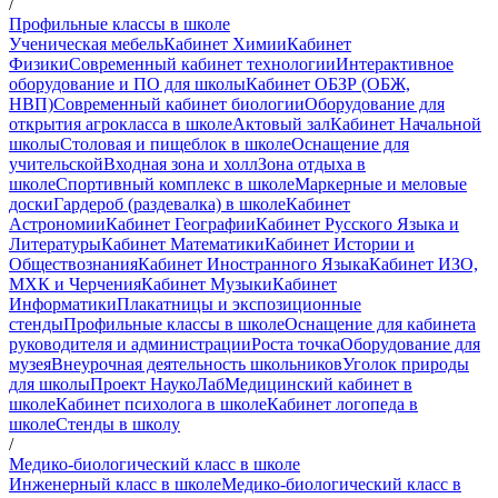
/
Профильные классы в школе
Ученическая мебель
Кабинет Химии
Кабинет
Физики
Современный кабинет технологии
Интерактивное
оборудование и ПО для школы
Кабинет ОБЗР (ОБЖ,
НВП)
Современный кабинет биологии
Оборудование для
открытия агрокласса в школе
Актовый зал
Кабинет Начальной
школы
Столовая и пищеблок в школе
Оснащение для
учительской
Входная зона и холл
Зона отдыха в
школе
Спортивный комплекс в школе
Маркерные и меловые
доски
Гардероб (раздевалка) в школе
Кабинет
Астрономии
Кабинет Географии
Кабинет Русского Языка и
Литературы
Кабинет Математики
Кабинет Истории и
Обществознания
Кабинет Иностранного Языка
Кабинет ИЗО,
МХК и Черчения
Кабинет Музыки
Кабинет
Информатики
Плакатницы и экспозиционные
стенды
Профильные классы в школе
Оснащение для кабинета
руководителя и администрации
Роста точка
Оборудование для
музея
Внеурочная деятельность школьников
Уголок природы
для школы
Проект НаукоЛаб
Медицинский кабинет в
школе
Кабинет психолога в школе
Кабинет логопеда в
школе
Стенды в школу
/
Медико-биологический класс в школе
Инженерный класс в школе
Медико-биологический класс в