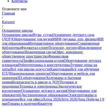
Контакты
Позвоните мне
Главная
/
Каталог
/
Оснащение школы
Оснащение школы
Вузы, ссузы
Оснащение детского сада
(ДОУ)
Оборудование для музея
МИФ (музыка, изо, физика)
ИИ
для образования
Интерактивное оборудование
Современная
библиотека
Фиджитал-спорт
Психолог, логопед
Инклюзивное
оборудование
Инженерная среда
Офис, коворкинг,
общественное пространство
Финансовая
грамотность
Профессиональная кухня
Оборудование детских
площадок
Робототехника и конструкторы
Лучшие цены на
хиты
Всё для школы искусств
Канцтовары
Всё для обучения
ПДД
Национальные проекты
Оборудование и мебель для
хранения
3D-оборудование
Хозтовары и бытовая
химия
Безопасность в школе и ДОУ
Подарки и
праздники
Техника и электроника
Экологическое
воспитание
Оснащение детского лагеря
Оборудование для
общежитий
Дистанционное образование
Электротовары и
освещение
Все для офиса
Хиты 2026
Лето 2026
День Победы I 9
мая
Товары в наличии
Квантум