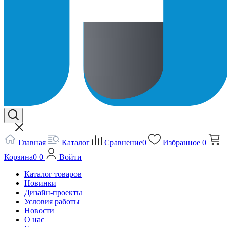
Главная
Каталог
Сравнение
0
Избранное
0
Корзина
0
0
Войти
Каталог товаров
Новинки
Дизайн-проекты
Условия работы
Новости
О нас