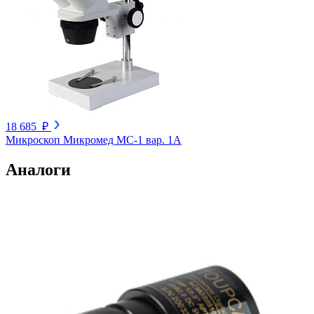
18 685 ₽
Микроскоп Микромед МС-1 вар. 1А
Аналоги