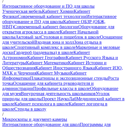
/
Интерактивное оборудование и ПО для школы
Ученическая мебель
Кабинет Химии
Кабинет
Физики
Современный кабинет технологии
Интерактивное
оборудование и ПО для школы
Кабинет ОБЗР (ОБЖ,
НВП)
Современный кабинет биологии
Оборудование для
открытия агрокласса в школе
Кабинет Начальной
школы
Актовый зал
Столовая и пищеблок в школе
Оснащение
для учительской
Входная зона и холл
Зона отдыха в
школе
Спортивный комплекс в школе
Маркерные и меловые
доски
Гардероб (раздевалка) в школе
Кабинет
Астрономии
Кабинет Географии
Кабинет Русского Языка и
Литературы
Кабинет Математики
Кабинет Истории и
Обществознания
Кабинет Иностранного Языка
Кабинет ИЗО,
МХК и Черчения
Кабинет Музыки
Кабинет
Информатики
Плакатницы и экспозиционные стенды
Роста
точка
Оснащение для кабинета руководителя и
администрации
Профильные классы в школе
Оборудование
для музея
Внеурочная деятельность школьников
Уголок
природы для школы
Проект НаукоЛаб
Медицинский кабинет в
школе
Кабинет психолога в школе
Кабинет логопеда в
школе
Стенды в школу
/
Микроскопы и документ-камеры
Интерактивное оборудование для школ
Программы для