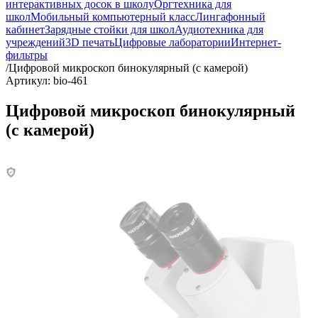
интерактивных досок в школу
Оргтехника для
школ
Мобильный компьютерный класс
Лингафонный
кабинет
Зарядные стойки для школ
Аудиотехника для
учреждений
3D печать
Цифровые лаборатории
Интернет-
фильтры
/
Цифровой микроскоп бинокулярный (с камерой)
Артикул: bio-461
Цифровой микроскоп бинокулярный
(с камерой)