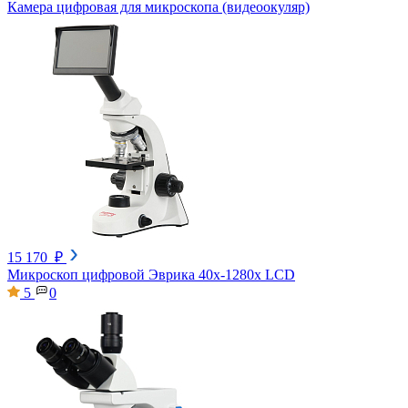
Камера цифровая для микроскопа (видеоокуляр)
15 170 ₽
Микроскоп цифровой Эврика 40х-1280х LCD
5
0