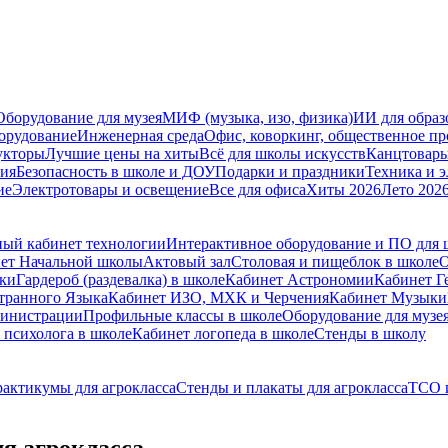
Оборудование для музея
МИФ (музыка, изо, физика)
ИИ для образ
орудование
Инженерная среда
Офис, коворкинг, общественное пр
укторы
Лучшие цены на хиты
Всё для школы искусств
Канцтовар
мия
Безопасность в школе и ДОУ
Подарки и праздники
Техника и 
ие
Электротовары и освещение
Все для офиса
Хиты 2026
Лето 202
ый кабинет технологии
Интерактивное оборудование и ПО для
ет Начальной школы
Актовый зал
Столовая и пищеблок в школе
О
ски
Гардероб (раздевалка) в школе
Кабинет Астрономии
Кабинет Г
транного Языка
Кабинет ИЗО, МХК и Черчения
Кабинет Музыки
министрации
Профильные классы в школе
Оборудование для музе
 психолога в школе
Кабинет логопеда в школе
Стенды в школу
рактикумы для агрокласса
Стенды и плакаты для агрокласса
ТСО и
я агрокласса