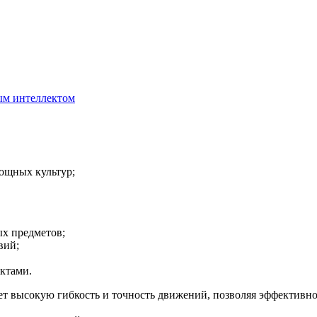
ым интеллектом
вощных культур;
ых предметов;
вий;
ктами.
ет высокую гибкость и точность движений, позволяя эффективн