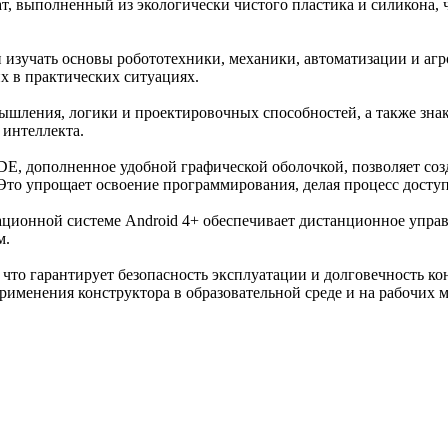
т, выполненный из экологически чистого пластика и силикона,
и изучать основы робототехники, механики, автоматизации и а
 в практических ситуациях.
ышления, логики и проектировочных способностей, а также зна
интеллекта.
DE, дополненное удобной графической оболочкой, позволяет со
Это упрощает освоение программирования, делая процесс досту
ционной системе Android 4+ обеспечивает дистанционное управл
м.
что гарантирует безопасность эксплуатации и долговечность к
именения конструктора в образовательной среде и на рабочих м