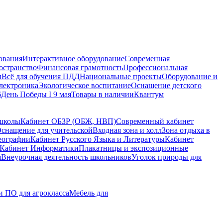
ования
Интерактивное оборудование
Современная
остранство
Финансовая грамотность
Профессиональная
ы
Всё для обучения ПДД
Национальные проекты
Оборудование и
электроника
Экологическое воспитание
Оснащение детского
6
День Победы I 9 мая
Товары в наличии
Квантум
 школы
Кабинет ОБЗР (ОБЖ, НВП)
Современный кабинет
снащение для учительской
Входная зона и холл
Зона отдыха в
еографии
Кабинет Русского Языка и Литературы
Кабинет
Кабинет Информатики
Плакатницы и экспозиционные
я
Внеурочная деятельность школьников
Уголок природы для
 ПО для агрокласса
Мебель для