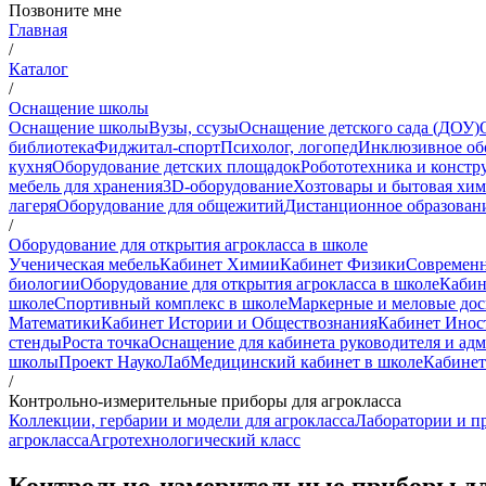
Позвоните мне
Главная
/
Каталог
/
Оснащение школы
Оснащение школы
Вузы, ссузы
Оснащение детского сада (ДОУ)
библиотека
Фиджитал-спорт
Психолог, логопед
Инклюзивное об
кухня
Оборудование детских площадок
Робототехника и констр
мебель для хранения
3D-оборудование
Хозтовары и бытовая хи
лагеря
Оборудование для общежитий
Дистанционное образован
/
Оборудование для открытия агрокласса в школе
Ученическая мебель
Кабинет Химии
Кабинет Физики
Современн
биологии
Оборудование для открытия агрокласса в школе
Кабин
школе
Спортивный комплекс в школе
Маркерные и меловые до
Математики
Кабинет Истории и Обществознания
Кабинет Инос
стенды
Роста точка
Оснащение для кабинета руководителя и ад
школы
Проект НаукоЛаб
Медицинский кабинет в школе
Кабинет
/
Контрольно-измерительные приборы для агрокласса
Коллекции, гербарии и модели для агрокласса
Лаборатории и п
агрокласса
Агротехнологический класс
Контрольно-измерительные приборы дл