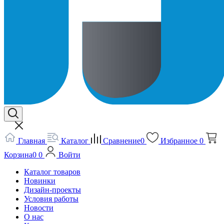
Главная
Каталог
Сравнение
0
Избранное
0
Корзина
0
0
Войти
Каталог товаров
Новинки
Дизайн-проекты
Условия работы
Новости
О нас