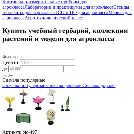
Контрольно-измерительные приборы для
агрокласса
Лаборатории и практикумы для агрокласса
Стенды
и плакаты для агрокласса
ТСО и ПО для агрокласса
Мебель для
агрокласса
Агротехнологический класс
Купить учебный гербарий, коллекции
растений и модели для агрокласса
Фильтр
Цена от
до
Сначала популярные
Сначала популярные
Сначала дешевле
Сначала дороже
Артикул: bio-497