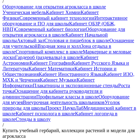
/
Оборудование для открытия агрокласса в школе
Ученическая мебель
Кабинет Химии
Кабинет
Физики
Современный кабинет технологии
Интерактивное
оборудование и ПО для школы
Кабинет ОБЗР (ОБЖ,
НВП)
Современный кабинет биологии
Оборудование для
открытия агрокласса в школе
Кабинет Начальной
школы
Актовый зал
Столовая и пищеблок в школе
Оснащение
для учительской
Входная зона и холл
Зона отдыха в
школе
Спортивный комплекс в школе
Маркерные и меловые
доски
Гардероб (раздевалка) в школе
Кабинет
Астрономии
Кабинет Географии
Кабинет Русского Языка и
Литературы
Кабинет Математики
Кабинет Истории и
Обществознания
Кабинет Иностранного Языка
Кабинет ИЗО,
МХК и Черчения
Кабинет Музыки
Кабинет
Информатики
Плакатницы и экспозиционные стенды
Роста
точка
Оснащение для кабинета руководителя и
администрации
Профильные классы в школе
Оборудование
для музея
Внеурочная деятельность школьников
Уголок
природы для школы
Проект НаукоЛаб
Медицинский кабинет в
школе
Кабинет психолога в школе
Кабинет логопеда в
школе
Стенды в школу
/
Купить учебный гербарий, коллекции растений и модели для
агрокласса