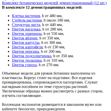
Комплект ботанических моделей демонстрационный (12 шт.)
В комплекте 12 демонстрационных моделей:
Клетка растения
, h от 480 мм,
Стебель растения
, h около 180 мм,
Структура листа
, h от 440 мм,
Цветок василька
, h от 280 мм,
Цветок пшеницы
, h от 550 мм,
Цветок яблони
, h от 350 мм,
Цветок капусты
, h от 300 мм,
Цветок картофеля
, h от 230 мм,
Цветок персика
, h от 200 мм,
Цветок подсолнечника
, h от 350 мм,
Цветок тюльпана
, h от 310 мм,
Цветок гороха
, h от 270 мм.
Объемные модели для уроков ботаники выполнены из
пластмассы. Корпус стоит на подставке. Все изделия
промаркированы, сопровождаются паспортами. Служат
наглядным пособием по теме структуры растений.
Увеличенные образцы можно рассмотреть с разных сторон,
изучить составляющие.
Коллекция экспонатов размещается в школьном музее или
кабинете биологии, природоведения.