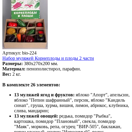
Артикул: bio-224
Набор муляжей Корнеплоды и плоды 2 части
Размеры:
380х270х200 мм.
Материал:
пенополистирол, парафин.
Вес:
2 кг.
В комплекте 26 элементов:
13 муляжей ягод и фруктов:
яблоко "Апорт", апельсин,
яблоко "Пепин шафранный", персик, яблоко "Кандиль
синап", груша, хурма, вишня, лимон, абрикос, клубника,
слива, мандарин;
13 муляжей овощей:
редька, помидор "Рыбка",
картошка, помидор "Плановый", свекла, помидор
"Маяк", морковь, репа, огурец "ВИР-505", баклажан,
перец красный, огурец "Неросимый", редис.