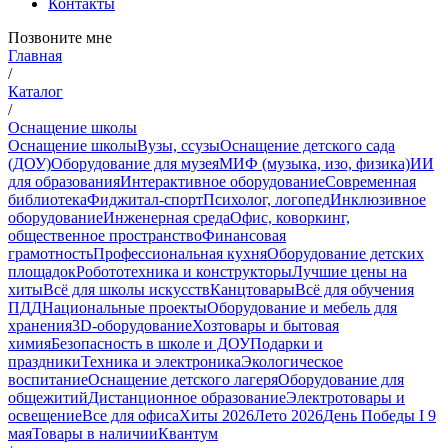
Контакты
Позвоните мне
Главная
/
Каталог
/
Оснащение школы
Оснащение школы
Вузы, ссузы
Оснащение детского сада
(ДОУ)
Оборудование для музея
МИФ (музыка, изо, физика)
ИИ
для образования
Интерактивное оборудование
Современная
библиотека
Фиджитал-спорт
Психолог, логопед
Инклюзивное
оборудование
Инженерная среда
Офис, коворкинг,
общественное пространство
Финансовая
грамотность
Профессиональная кухня
Оборудование детских
площадок
Робототехника и конструкторы
Лучшие цены на
хиты
Всё для школы искусств
Канцтовары
Всё для обучения
ПДД
Национальные проекты
Оборудование и мебель для
хранения
3D-оборудование
Хозтовары и бытовая
химия
Безопасность в школе и ДОУ
Подарки и
праздники
Техника и электроника
Экологическое
воспитание
Оснащение детского лагеря
Оборудование для
общежитий
Дистанционное образование
Электротовары и
освещение
Все для офиса
Хиты 2026
Лето 2026
День Победы I 9
мая
Товары в наличии
Квантум