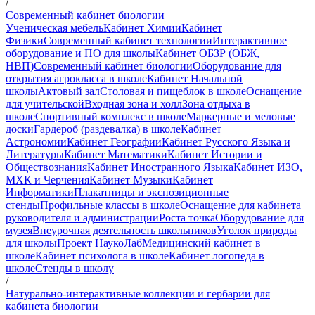
/
Современный кабинет биологии
Ученическая мебель
Кабинет Химии
Кабинет
Физики
Современный кабинет технологии
Интерактивное
оборудование и ПО для школы
Кабинет ОБЗР (ОБЖ,
НВП)
Современный кабинет биологии
Оборудование для
открытия агрокласса в школе
Кабинет Начальной
школы
Актовый зал
Столовая и пищеблок в школе
Оснащение
для учительской
Входная зона и холл
Зона отдыха в
школе
Спортивный комплекс в школе
Маркерные и меловые
доски
Гардероб (раздевалка) в школе
Кабинет
Астрономии
Кабинет Географии
Кабинет Русского Языка и
Литературы
Кабинет Математики
Кабинет Истории и
Обществознания
Кабинет Иностранного Языка
Кабинет ИЗО,
МХК и Черчения
Кабинет Музыки
Кабинет
Информатики
Плакатницы и экспозиционные
стенды
Профильные классы в школе
Оснащение для кабинета
руководителя и администрации
Роста точка
Оборудование для
музея
Внеурочная деятельность школьников
Уголок природы
для школы
Проект НаукоЛаб
Медицинский кабинет в
школе
Кабинет психолога в школе
Кабинет логопеда в
школе
Стенды в школу
/
Натурально-интерактивные коллекции и гербарии для
кабинета биологии