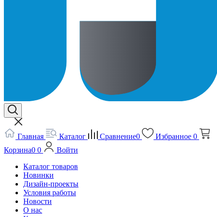
Главная
Каталог
Сравнение
0
Избранное
0
Корзина
0
0
Войти
Каталог товаров
Новинки
Дизайн-проекты
Условия работы
Новости
О нас