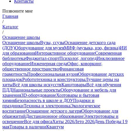
Контакты
Позвоните мне
Главная
/
Каталог
/
Оснащение школы
Оснащение школы
Вузы, ссузы
Оснащение детского сада
(ДОУ)
Оборудование для музея
МИФ (музыка, изо, физика)
ИИ
для образования
Интерактивное оборудование
Современная
библиотека
Фиджитал-спорт
Психолог, логопед
Инклюзивное
оборудование
Инженерная среда
Офис, коворкинг,
общественное пространство
Финансовая
грамотность
Профессиональная кухня
Оборудование детских
площадок
Робототехника и конструкторы
Лучшие цены на
хиты
Всё для школы искусств
Канцтовары
Всё для обучения
ПДД
Национальные проекты
Оборудование и мебель для
хранения
3D-оборудование
Хозтовары и бытовая
химия
Безопасность в школе и ДОУ
Подарки и
праздники
Техника и электроника
Экологическое
воспитание
Оснащение детского лагеря
Оборудование для
общежитий
Дистанционное образование
Электротовары и
освещение
Все для офиса
Хиты 2026
Лето 2026
День Победы I 9
мая
Товары в наличии
Квантум