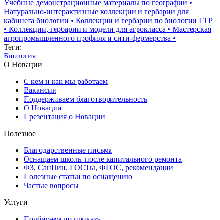
Учебные демонстрационные материалы по географии
•
Натурально-интерактивные коллекции и гербарии для
кабинета биологии
•
Коллекции и гербарии по биологии I ТР
•
Коллекции, гербарии и модели для агрокласса
•
Мастерская
агропромышленного профиля и сити-фермерства
•
Теги:
Биология
О Новации
С кем и как мы работаем
Вакансии
Поддерживаем благотворительность
О Новации
Презентация о Новации
Полезное
Благодарственные письма
Оснащаем школы после капитального ремонта
ФЗ, СанПин, ГОСТы, ФГОС, рекомендации
Полезные статьи по оснащению
Частые вопросы
Услуги
Подбираем по приказу