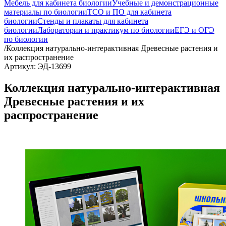
Мебель для кабинета биологии
Учебные и демонстрационные
материалы по биологии
ТСО и ПО для кабинета
биологии
Стенды и плакаты для кабинета
биологии
Лаборатории и практикум по биологии
ЕГЭ и ОГЭ
по биологии
/
Коллекция натурально-интерактивная Древесные растения и
их распространение
Артикул: ЭД-13699
Коллекция натурально-интерактивная
Древесные растения и их
распространение