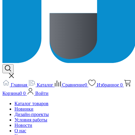
Главная
Каталог
Сравнение
0
Избранное
0
Корзина
0
0
Войти
Каталог товаров
Новинки
Дизайн-проекты
Условия работы
Новости
О нас