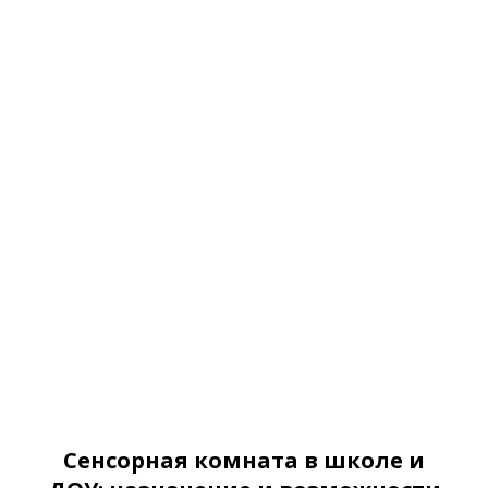
Сенсорная комната в школе и
ДОУ: назначение и возможности
В современном мире подавляющее
количество людей, в том числе и детей,
практически ежедневно сталкивается со