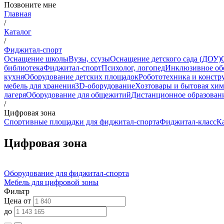
Позвоните мне
Главная
/
Каталог
/
Фиджитал-спорт
Оснащение школы
Вузы, ссузы
Оснащение детского сада (ДОУ)
библиотека
Фиджитал-спорт
Психолог, логопед
Инклюзивное об
кухня
Оборудование детских площадок
Робототехника и констр
мебель для хранения
3D-оборудование
Хозтовары и бытовая хи
лагеря
Оборудование для общежитий
Дистанционное образован
/
Цифровая зона
Спортивные площадки для фиджитал-спорта
Фиджитал-класс
К
Цифровая зона
Оборудование для фиджитал-спорта
Мебель для цифровой зоны
Фильтр
Цена от
до