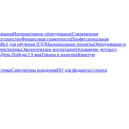
ования
Интерактивное оборудование
Современная
остранство
Финансовая грамотность
Профессиональная
ы
Всё для обучения ПДД
Национальные проекты
Оборудование и
электроника
Экологическое воспитание
Оснащение детского
6
День Победы I 9 мая
Товары в наличии
Квантум
истемы
Симуляторы вождения
ПО для фиджитал-спорта