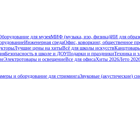
Оборудование для музея
МИФ (музыка, изо, физика)
ИИ для образ
орудование
Инженерная среда
Офис, коворкинг, общественное пр
укторы
Лучшие цены на хиты
Всё для школы искусств
Канцтовар
мия
Безопасность в школе и ДОУ
Подарки и праздники
Техника и 
ие
Электротовары и освещение
Все для офиса
Хиты 2026
Лето 202
амеры и оборудование для стриминга
Звуковые (акустические) с