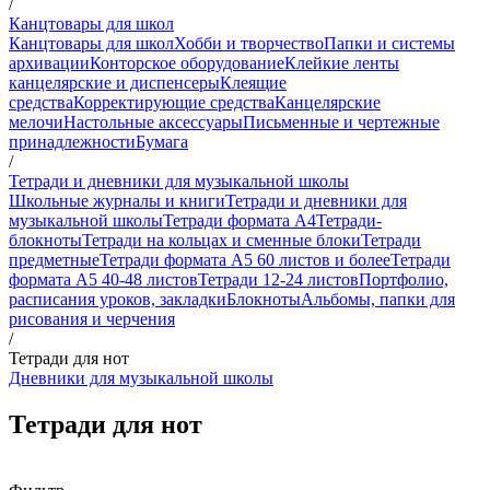
/
Канцтовары для школ
Канцтовары для школ
Хобби и творчество
Папки и системы
архивации
Конторское оборудование
Клейкие ленты
канцелярские и диспенсеры
Клеящие
средства
Корректирующие средства
Канцелярские
мелочи
Настольные аксессуары
Письменные и чертежные
принадлежности
Бумага
/
Тетради и дневники для музыкальной школы
Школьные журналы и книги
Тетради и дневники для
музыкальной школы
Тетради формата А4
Тетради-
блокноты
Тетради на кольцах и сменные блоки
Тетради
предметные
Тетради формата А5 60 листов и более
Тетради
формата А5 40-48 листов
Тетради 12-24 листов
Портфолио,
расписания уроков, закладки
Блокноты
Альбомы, папки для
рисования и черчения
/
Тетради для нот
Дневники для музыкальной школы
Тетради для нот