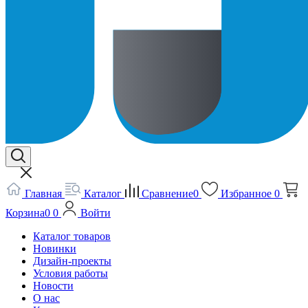
Главная
Каталог
Сравнение
0
Избранное
0
Корзина
0
0
Войти
Каталог товаров
Новинки
Дизайн-проекты
Условия работы
Новости
О нас