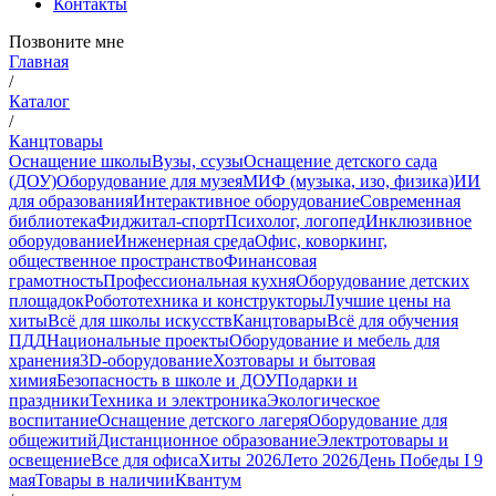
Контакты
Позвоните мне
Главная
/
Каталог
/
Канцтовары
Оснащение школы
Вузы, ссузы
Оснащение детского сада
(ДОУ)
Оборудование для музея
МИФ (музыка, изо, физика)
ИИ
для образования
Интерактивное оборудование
Современная
библиотека
Фиджитал-спорт
Психолог, логопед
Инклюзивное
оборудование
Инженерная среда
Офис, коворкинг,
общественное пространство
Финансовая
грамотность
Профессиональная кухня
Оборудование детских
площадок
Робототехника и конструкторы
Лучшие цены на
хиты
Всё для школы искусств
Канцтовары
Всё для обучения
ПДД
Национальные проекты
Оборудование и мебель для
хранения
3D-оборудование
Хозтовары и бытовая
химия
Безопасность в школе и ДОУ
Подарки и
праздники
Техника и электроника
Экологическое
воспитание
Оснащение детского лагеря
Оборудование для
общежитий
Дистанционное образование
Электротовары и
освещение
Все для офиса
Хиты 2026
Лето 2026
День Победы I 9
мая
Товары в наличии
Квантум