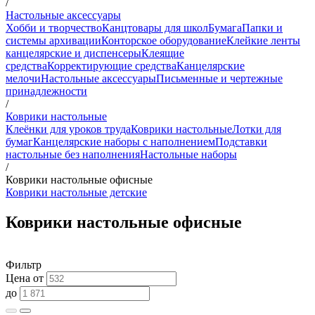
/
Настольные аксессуары
Хобби и творчество
Канцтовары для школ
Бумага
Папки и
системы архивации
Конторское оборудование
Клейкие ленты
канцелярские и диспенсеры
Клеящие
средства
Корректирующие средства
Канцелярские
мелочи
Настольные аксессуары
Письменные и чертежные
принадлежности
/
Коврики настольные
Клеёнки для уроков труда
Коврики настольные
Лотки для
бумаг
Канцелярские наборы с наполнением
Подставки
настольные без наполнения
Настольные наборы
/
Коврики настольные офисные
Коврики настольные детские
Коврики настольные офисные
Фильтр
Цена от
до