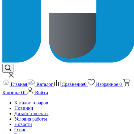
Главная
Каталог
Сравнение
0
Избранное
0
Корзина
0
0
Войти
Каталог товаров
Новинки
Дизайн-проекты
Условия работы
Новости
О нас