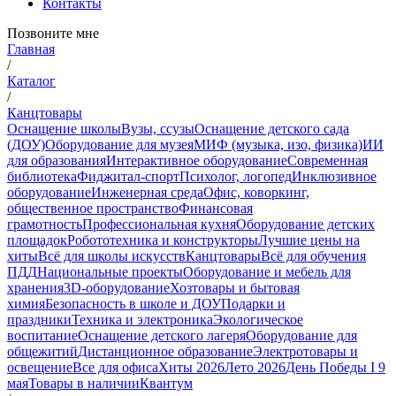
Контакты
Позвоните мне
Главная
/
Каталог
/
Канцтовары
Оснащение школы
Вузы, ссузы
Оснащение детского сада
(ДОУ)
Оборудование для музея
МИФ (музыка, изо, физика)
ИИ
для образования
Интерактивное оборудование
Современная
библиотека
Фиджитал-спорт
Психолог, логопед
Инклюзивное
оборудование
Инженерная среда
Офис, коворкинг,
общественное пространство
Финансовая
грамотность
Профессиональная кухня
Оборудование детских
площадок
Робототехника и конструкторы
Лучшие цены на
хиты
Всё для школы искусств
Канцтовары
Всё для обучения
ПДД
Национальные проекты
Оборудование и мебель для
хранения
3D-оборудование
Хозтовары и бытовая
химия
Безопасность в школе и ДОУ
Подарки и
праздники
Техника и электроника
Экологическое
воспитание
Оснащение детского лагеря
Оборудование для
общежитий
Дистанционное образование
Электротовары и
освещение
Все для офиса
Хиты 2026
Лето 2026
День Победы I 9
мая
Товары в наличии
Квантум