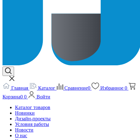
Главная
Каталог
Сравнение
0
Избранное
0
Корзина
0
0
Войти
Каталог товаров
Новинки
Дизайн-проекты
Условия работы
Новости
О нас