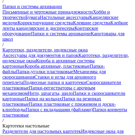
/
Папки и системы архивации
Письменные и чертежные принадлежности
Хобби и
творчество
Бумага
Настольные аксессуары
Канцелярские
мелочи
Корректирующие средства
Клеящие средства
Клейкие
ленты канцелярские и диспенсеры
Конторское
оборудование
Папки и системы архивации
Канцтовары для
школ
/
Картотеки, разделители, индексные окна
Аксессуары для документов и папок
Картотеки, разделители,
индексные окна
Короба и архивные системы
картонные
Короба архивные, пластиковые
Папки-
файлы
Папки-уголки пластиковые
Механизмы для
скоросшивания
Станки и иглы для архивного
переплета
Подвесные папки и картотеки
Скоросшиватели
пластиковые
Папки-регистраторы с арочным
механизмом
Нити, шпагаты, шило
Папки и скоросшиватели
картонные
Папки на кольцах
Папки на резинках
пластиковые
Папки пластиковые с прижимом и доски-
клипборды
Папки с вкладышами (файлами)
Папки-конверты
пластиковые
/
Картотеки настольные
Разделители для настольных картотек
Индексные окна для