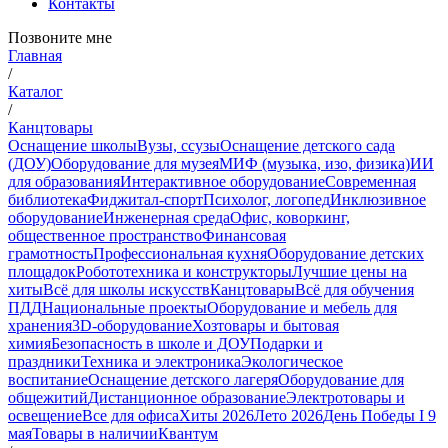
Контакты
Позвоните мне
Главная
/
Каталог
/
Канцтовары
Оснащение школы
Вузы, ссузы
Оснащение детского сада
(ДОУ)
Оборудование для музея
МИФ (музыка, изо, физика)
ИИ
для образования
Интерактивное оборудование
Современная
библиотека
Фиджитал-спорт
Психолог, логопед
Инклюзивное
оборудование
Инженерная среда
Офис, коворкинг,
общественное пространство
Финансовая
грамотность
Профессиональная кухня
Оборудование детских
площадок
Робототехника и конструкторы
Лучшие цены на
хиты
Всё для школы искусств
Канцтовары
Всё для обучения
ПДД
Национальные проекты
Оборудование и мебель для
хранения
3D-оборудование
Хозтовары и бытовая
химия
Безопасность в школе и ДОУ
Подарки и
праздники
Техника и электроника
Экологическое
воспитание
Оснащение детского лагеря
Оборудование для
общежитий
Дистанционное образование
Электротовары и
освещение
Все для офиса
Хиты 2026
Лето 2026
День Победы I 9
мая
Товары в наличии
Квантум