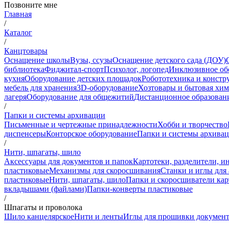
Позвоните мне
Главная
/
Каталог
/
Канцтовары
Оснащение школы
Вузы, ссузы
Оснащение детского сада (ДОУ)
библиотека
Фиджитал-спорт
Психолог, логопед
Инклюзивное об
кухня
Оборудование детских площадок
Робототехника и констр
мебель для хранения
3D-оборудование
Хозтовары и бытовая хи
лагеря
Оборудование для общежитий
Дистанционное образован
/
Папки и системы архивации
Письменные и чертежные принадлежности
Хобби и творчество
диспенсеры
Конторское оборудование
Папки и системы архива
/
Нити, шпагаты, шило
Аксессуары для документов и папок
Картотеки, разделители, и
пластиковые
Механизмы для скоросшивания
Станки и иглы для
пластиковые
Нити, шпагаты, шило
Папки и скоросшиватели ка
вкладышами (файлами)
Папки-конверты пластиковые
/
Шпагаты и проволока
Шило канцелярское
Нити и ленты
Иглы для прошивки докумен