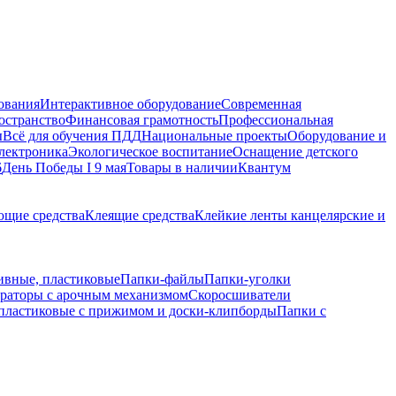
ования
Интерактивное оборудование
Современная
остранство
Финансовая грамотность
Профессиональная
ы
Всё для обучения ПДД
Национальные проекты
Оборудование и
электроника
Экологическое воспитание
Оснащение детского
6
День Победы I 9 мая
Товары в наличии
Квантум
щие средства
Клеящие средства
Клейкие ленты канцелярские и
ивные, пластиковые
Папки-файлы
Папки-уголки
раторы с арочным механизмом
Скоросшиватели
пластиковые с прижимом и доски-клипборды
Папки с