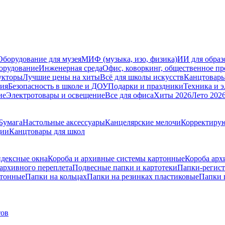
Оборудование для музея
МИФ (музыка, изо, физика)
ИИ для образ
орудование
Инженерная среда
Офис, коворкинг, общественное пр
укторы
Лучшие цены на хиты
Всё для школы искусств
Канцтовар
мия
Безопасность в школе и ДОУ
Подарки и праздники
Техника и 
ие
Электротовары и освещение
Все для офиса
Хиты 2026
Лето 202
Бумага
Настольные аксессуары
Канцелярские мелочи
Корректирую
ции
Канцтовары для школ
ндексные окна
Короба и архивные системы картонные
Короба арх
 архивного переплета
Подвесные папки и картотеки
Папки-регист
ртонные
Папки на кольцах
Папки на резинках пластиковые
Папки 
тов