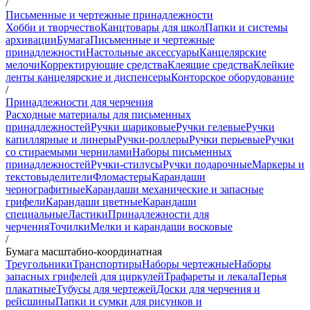
/
Письменные и чертежные принадлежности
Хобби и творчество
Канцтовары для школ
Папки и системы
архивации
Бумага
Письменные и чертежные
принадлежности
Настольные аксессуары
Канцелярские
мелочи
Корректирующие средства
Клеящие средства
Клейкие
ленты канцелярские и диспенсеры
Конторское оборудование
/
Принадлежности для черчения
Расходные материалы для письменных
принадлежностей
Ручки шариковые
Ручки гелевые
Ручки
капиллярные и линеры
Ручки-роллеры
Ручки перьевые
Ручки
со стираемыми чернилами
Наборы письменных
принадлежностей
Ручки-стилусы
Ручки подарочные
Маркеры и
текстовыделители
Фломастеры
Карандаши
чернографитные
Карандаши механические и запасные
грифели
Карандаши цветные
Карандаши
специальные
Ластики
Принадлежности для
черчения
Точилки
Мелки и карандаши восковые
/
Бумага масштабно-координатная
Треугольники
Транспортиры
Наборы чертежные
Наборы
запасных грифелей для циркулей
Трафареты и лекала
Перья
плакатные
Тубусы для чертежей
Доски для черчения и
рейсшины
Папки и сумки для рисунков и