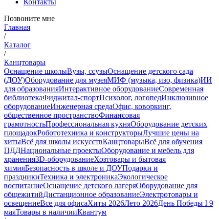
Контакты
Позвоните мне
Главная
/
Каталог
/
Канцтовары
Оснащение школы
Вузы, ссузы
Оснащение детского сада
(ДОУ)
Оборудование для музея
МИФ (музыка, изо, физика)
ИИ
для образования
Интерактивное оборудование
Современная
библиотека
Фиджитал-спорт
Психолог, логопед
Инклюзивное
оборудование
Инженерная среда
Офис, коворкинг,
общественное пространство
Финансовая
грамотность
Профессиональная кухня
Оборудование детских
площадок
Робототехника и конструкторы
Лучшие цены на
хиты
Всё для школы искусств
Канцтовары
Всё для обучения
ПДД
Национальные проекты
Оборудование и мебель для
хранения
3D-оборудование
Хозтовары и бытовая
химия
Безопасность в школе и ДОУ
Подарки и
праздники
Техника и электроника
Экологическое
воспитание
Оснащение детского лагеря
Оборудование для
общежитий
Дистанционное образование
Электротовары и
освещение
Все для офиса
Хиты 2026
Лето 2026
День Победы I 9
мая
Товары в наличии
Квантум