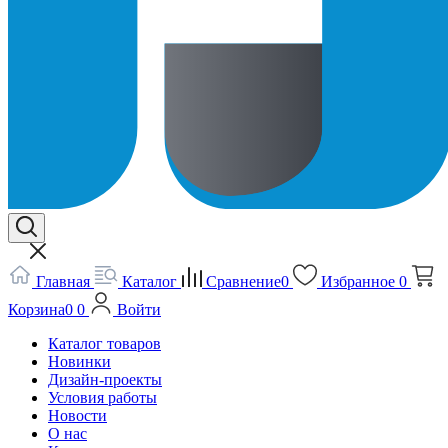
Главная
Каталог
Сравнение
0
Избранное
0
Корзина
0
0
Войти
Каталог товаров
Новинки
Дизайн-проекты
Условия работы
Новости
О нас