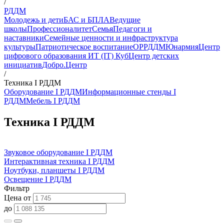
/
РДДМ
Молодежь и дети
БАС и БПЛА
Ведущие
школы
Профессионалитет
Семья
Педагоги и
наставники
Семейные ценности и инфраструктура
культуры
Патриотическое воспитание
ОР
РДДМ
Юнармия
Центр
цифрового образования ИТ (IT) Куб
Центр детских
инициатив
Добро.Центр
/
Техника I РДДМ
Оборудование I РДДМ
Информационные стенды I
РДДМ
Мебель I РДДМ
Техника I РДДМ
Звуковое оборудование I РДДМ
Интерактивная техника I РДДМ
Ноутбуки, планшеты I РДДМ
Освещение I РДДМ
Фильтр
Цена от
до