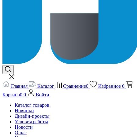
Главная
Каталог
Сравнение
0
Избранное
0
Корзина
0
0
Войти
Каталог товаров
Новинки
Дизайн-проекты
Условия работы
Новости
О нас