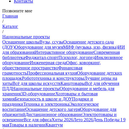
Контакты
Позвоните мне
Главная
/
Каталог
/
Национальные проекты
Оснащение школы
Вузы, ссузы
Оснащение детского сада
(ДОУ)
Оборудование для музея
МИФ (музыка, изо, физика)
ИИ
для образования
Интерактивное оборудование
Современная
библиотека
Фиджитал-спорт
Психолог, логопед
Инклюзивное
оборудование
Инженерная среда
Офис, коворкинг,
общественное пространство
Финансовая
грамотность
Профессиональная кухня
Оборудование детских
площадок
Робототехника и конструкторы
Лучшие цены на
хиты
Всё для школы искусств
Канцтовары
Всё для обучения
ПДД
Национальные проекты
Оборудование и мебель для
хранения
3D-оборудование
Хозтовары и бытовая
химия
Безопасность в школе и ДОУ
Подарки и
праздники
Техника и электроника
Экологическое
воспитание
Оснащение детского лагеря
Оборудование для
общежитий
Дистанционное образование
Электротовары и
освещение
Все для офиса
Хиты 2026
Лето 2026
День Победы I 9
мая
Товары в наличии
Квантум