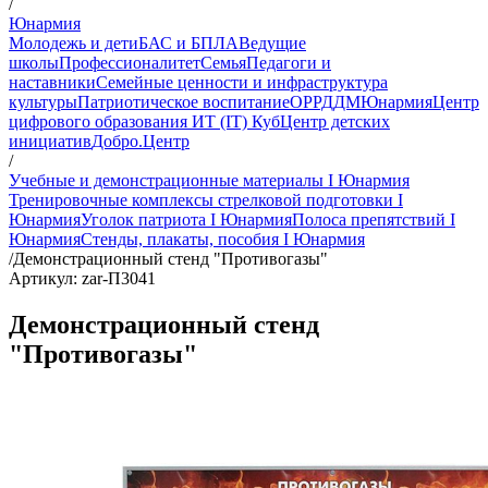
/
Юнармия
Молодежь и дети
БАС и БПЛА
Ведущие
школы
Профессионалитет
Семья
Педагоги и
наставники
Семейные ценности и инфраструктура
культуры
Патриотическое воспитание
ОР
РДДМ
Юнармия
Центр
цифрового образования ИТ (IT) Куб
Центр детских
инициатив
Добро.Центр
/
Учебные и демонстрационные материалы I Юнармия
Тренировочные комплексы стрелковой подготовки I
Юнармия
Уголок патриота I Юнармия
Полоса препятствий I
Юнармия
Стенды, плакаты, пособия I Юнармия
/
Демонстрационный стенд "Противогазы"
Артикул: zar-П3041
Демонстрационный стенд
"Противогазы"