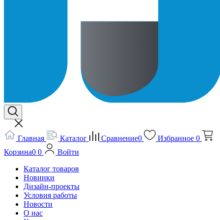
Главная
Каталог
Сравнение
0
Избранное
0
Корзина
0
0
Войти
Каталог товаров
Новинки
Дизайн-проекты
Условия работы
Новости
О нас