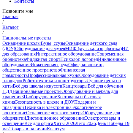
Контакты
Позвоните мне
Главная
/
Каталог
/
Национальные проекты
Оснащение школы
Вузы, ссузы
Оснащение детского сада
(ДОУ)
Оборудование для музея
МИФ (музыка, изо, физика)
ИИ
для образования
Интерактивное оборудование
Современная
библиотека
Фиджитал-спорт
Психолог, логопед
Инклюзивное
оборудование
Инженерная среда
Офис, коворкинг,
общественное пространство
Финансовая
грамотность
Профессиональная кухня
Оборудование детских
площадок
Робототехника и конструкторы
Лучшие цены на
хиты
Всё для школы искусств
Канцтовары
Всё для обучения
ПДД
Национальные проекты
Оборудование и мебель для
хранения
3D-оборудование
Хозтовары и бытовая
химия
Безопасность в школе и ДОУ
Подарки и
праздники
Техника и электроника
Экологическое
воспитание
Оснащение детского лагеря
Оборудование для
общежитий
Дистанционное образование
Электротовары и
освещение
Все для офиса
Хиты 2026
Лето 2026
День Победы I 9
мая
Товары в наличии
Квантум