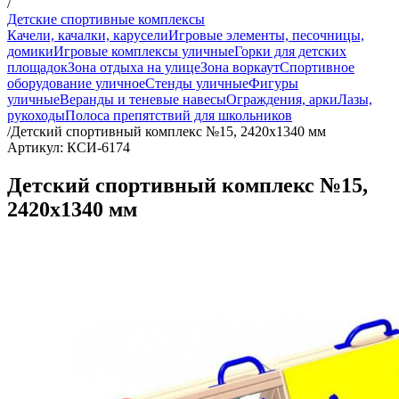
/
Детские спортивные комплексы
Качели, качалки, карусели
Игровые элементы, песочницы,
домики
Игровые комплексы уличные
Горки для детских
площадок
Зона отдыха на улице
Зона воркаут
Спортивное
оборудование уличное
Стенды уличные
Фигуры
уличные
Веранды и теневые навесы
Ограждения, арки
Лазы,
рукоходы
Полоса препятствий для школьников
/
Детский спортивный комплекс №15, 2420х1340 мм
Артикул: КСИ-6174
Детский спортивный комплекс №15,
2420х1340 мм