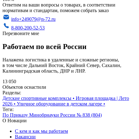
Ответим на ваши вопросы о товарах, в соответствии
нормативам и стандартам, поможем собрать заказ
info+249079@n-72.ru
8-800-200-52-53
Перезвоните мне
Работаем по всей России
Налажена логистика в удаленные и сложные регионы,
в том числе Дальний Восток, Крайний Север, Сахалин,
Калининградская область, ДНР и ЛНР.
13 050
Объектов оснастили
Разделы:
Детские спортивные комплексы
•
Игровая площадка | Лето
2026
•
Уличное оборудование в детском лагере
•
Теги:
По Приказу Минобрнауки России № 838 (804)
О Новации
С кем и как мы работаем
Вакансии