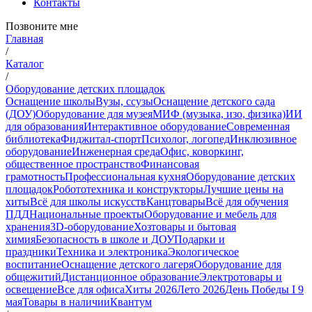
Контакты
Позвоните мне
Главная
/
Каталог
/
Оборудование детских площадок
Оснащение школы
Вузы, ссузы
Оснащение детского сада
(ДОУ)
Оборудование для музея
МИФ (музыка, изо, физика)
ИИ
для образования
Интерактивное оборудование
Современная
библиотека
Фиджитал-спорт
Психолог, логопед
Инклюзивное
оборудование
Инженерная среда
Офис, коворкинг,
общественное пространство
Финансовая
грамотность
Профессиональная кухня
Оборудование детских
площадок
Робототехника и конструкторы
Лучшие цены на
хиты
Всё для школы искусств
Канцтовары
Всё для обучения
ПДД
Национальные проекты
Оборудование и мебель для
хранения
3D-оборудование
Хозтовары и бытовая
химия
Безопасность в школе и ДОУ
Подарки и
праздники
Техника и электроника
Экологическое
воспитание
Оснащение детского лагеря
Оборудование для
общежитий
Дистанционное образование
Электротовары и
освещение
Все для офиса
Хиты 2026
Лето 2026
День Победы I 9
мая
Товары в наличии
Квантум