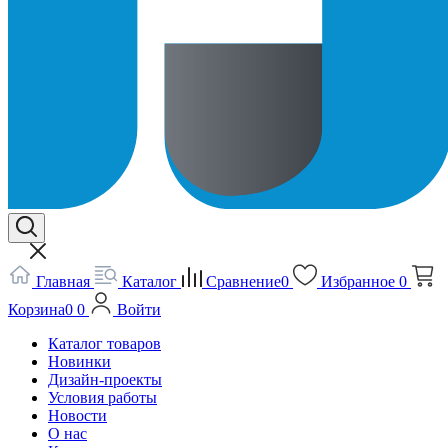
Главная
Каталог
Сравнение
0
Избранное
0
Корзина
0
0
Войти
Каталог товаров
Новинки
Дизайн-проекты
Условия работы
Новости
О нас