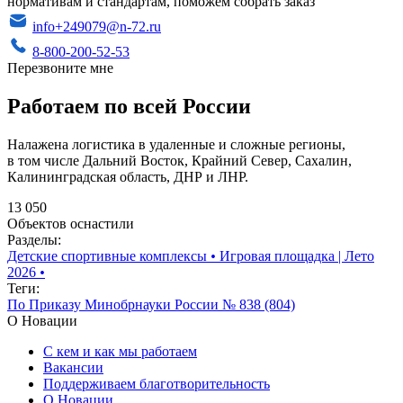
нормативам и стандартам, поможем собрать заказ
info+249079@n-72.ru
8-800-200-52-53
Перезвоните мне
Работаем по всей России
Налажена логистика в удаленные и сложные регионы,
в том числе Дальний Восток, Крайний Север, Сахалин,
Калининградская область, ДНР и ЛНР.
13 050
Объектов оснастили
Разделы:
Детские спортивные комплексы
•
Игровая площадка | Лето
2026
•
Теги:
По Приказу Минобрнауки России № 838 (804)
О Новации
С кем и как мы работаем
Вакансии
Поддерживаем благотворительность
О Новации