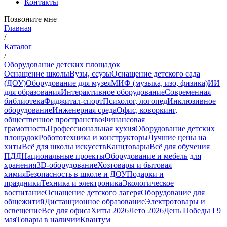
Контакты
Позвоните мне
Главная
/
Каталог
/
Оборудование детских площадок
Оснащение школы
Вузы, ссузы
Оснащение детского сада
(ДОУ)
Оборудование для музея
МИФ (музыка, изо, физика)
ИИ
для образования
Интерактивное оборудование
Современная
библиотека
Фиджитал-спорт
Психолог, логопед
Инклюзивное
оборудование
Инженерная среда
Офис, коворкинг,
общественное пространство
Финансовая
грамотность
Профессиональная кухня
Оборудование детских
площадок
Робототехника и конструкторы
Лучшие цены на
хиты
Всё для школы искусств
Канцтовары
Всё для обучения
ПДД
Национальные проекты
Оборудование и мебель для
хранения
3D-оборудование
Хозтовары и бытовая
химия
Безопасность в школе и ДОУ
Подарки и
праздники
Техника и электроника
Экологическое
воспитание
Оснащение детского лагеря
Оборудование для
общежитий
Дистанционное образование
Электротовары и
освещение
Все для офиса
Хиты 2026
Лето 2026
День Победы I 9
мая
Товары в наличии
Квантум