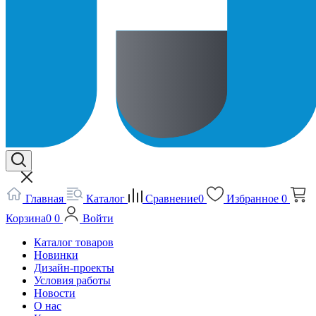
Главная
Каталог
Сравнение
0
Избранное
0
Корзина
0
0
Войти
Каталог товаров
Новинки
Дизайн-проекты
Условия работы
Новости
О нас