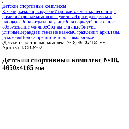
/
Детские спортивные комплексы
Качели, качалки, карусели
Игровые элементы, песочницы,
домики
Игровые комплексы уличные
Горки для детских
площадок
Зона отдыха на улице
Зона воркаут
Спортивное
оборудование уличное
Стенды уличные
Фигуры
уличные
Веранды и теневые навесы
Ограждения, арки
Лазы,
рукоходы
Полоса препятствий для школьников
/
Детский спортивный комплекс №18, 4650х4165 мм
Артикул: КСИ-6302
Детский спортивный комплекс №18,
4650х4165 мм