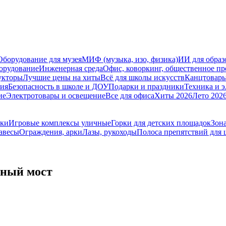
Оборудование для музея
МИФ (музыка, изо, физика)
ИИ для образ
орудование
Инженерная среда
Офис, коворкинг, общественное пр
укторы
Лучшие цены на хиты
Всё для школы искусств
Канцтовар
мия
Безопасность в школе и ДОУ
Подарки и праздники
Техника и 
ие
Электротовары и освещение
Все для офиса
Хиты 2026
Лето 202
ики
Игровые комплексы уличные
Горки для детских площадок
Зона
авесы
Ограждения, арки
Лазы, рукоходы
Полоса препятствий для
чный мост