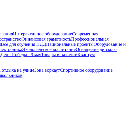
ования
Интерактивное оборудование
Современная
остранство
Финансовая грамотность
Профессиональная
ы
Всё для обучения ПДД
Национальные проекты
Оборудование и
электроника
Экологическое воспитание
Оснащение детского
6
День Победы I 9 мая
Товары в наличии
Квантум
 отдыха на улице
Зона воркаут
Спортивное оборудование
 школьников