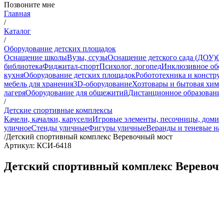
Позвоните мне
Главная
/
Каталог
/
Оборудование детских площадок
Оснащение школы
Вузы, ссузы
Оснащение детского сада (ДОУ)
библиотека
Фиджитал-спорт
Психолог, логопед
Инклюзивное об
кухня
Оборудование детских площадок
Робототехника и констр
мебель для хранения
3D-оборудование
Хозтовары и бытовая хи
лагеря
Оборудование для общежитий
Дистанционное образован
/
Детские спортивные комплексы
Качели, качалки, карусели
Игровые элементы, песочницы, дом
уличное
Стенды уличные
Фигуры уличные
Веранды и теневые н
/
Детский спортивный комплекс Веревочный мост
Артикул: КСИ-6418
Детский спортивный комплекс Верево