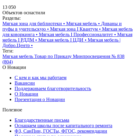
13 050
Объектов оснастили
Разделы:
Мягкая зона для библиотеки
•
Мягкая мебель
•
Диваны и
пуфы в учительскую
•
Мягкая зона I Квантум
•
Мягкая мебель
для коворкинга
•
Мягкая мебель I Профессионалитет
•
Мягкая
мебель I РДДМ
•
Мягкая мебель I ЦДИ
•
Мягкая мебель |
Добро.Центр
•
Теги:
Мягкая мебель
Товар по Приказу Минпросвещения № 838
(804)
О Новации
С кем и как мы работаем
Вакансии
Поддерживаем благотворительность
О Новации
Презентация о Новации
Полезное
Благодарственные письма
Оснащаем школы после капитального ремонта
ФЗ, СанПин, ГОСТы, ФГОС, рекомендации