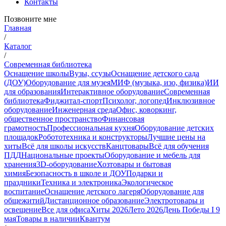
Контакты
Позвоните мне
Главная
/
Каталог
/
Современная библиотека
Оснащение школы
Вузы, ссузы
Оснащение детского сада
(ДОУ)
Оборудование для музея
МИФ (музыка, изо, физика)
ИИ
для образования
Интерактивное оборудование
Современная
библиотека
Фиджитал-спорт
Психолог, логопед
Инклюзивное
оборудование
Инженерная среда
Офис, коворкинг,
общественное пространство
Финансовая
грамотность
Профессиональная кухня
Оборудование детских
площадок
Робототехника и конструкторы
Лучшие цены на
хиты
Всё для школы искусств
Канцтовары
Всё для обучения
ПДД
Национальные проекты
Оборудование и мебель для
хранения
3D-оборудование
Хозтовары и бытовая
химия
Безопасность в школе и ДОУ
Подарки и
праздники
Техника и электроника
Экологическое
воспитание
Оснащение детского лагеря
Оборудование для
общежитий
Дистанционное образование
Электротовары и
освещение
Все для офиса
Хиты 2026
Лето 2026
День Победы I 9
мая
Товары в наличии
Квантум