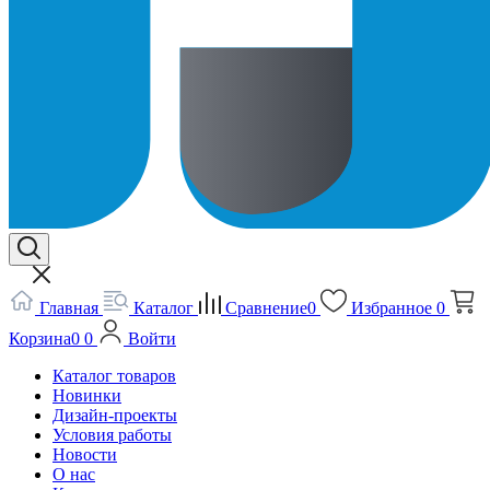
Главная
Каталог
Сравнение
0
Избранное
0
Корзина
0
0
Войти
Каталог товаров
Новинки
Дизайн-проекты
Условия работы
Новости
О нас