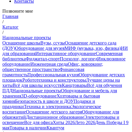
Контакты
Позвоните мне
Главная
/
Каталог
/
Национальные проекты
Оснащение школы
Вузы, ссузы
Оснащение детского сада
(ДОУ)
Оборудование для музея
МИФ (музыка, изо, физика)
ИИ
для образования
Интерактивное оборудование
Современная
библиотека
Фиджитал-спорт
Психолог, логопед
Инклюзивное
оборудование
Инженерная среда
Офис, коворкинг,
общественное пространство
Финансовая
грамотность
Профессиональная кухня
Оборудование детских
площадок
Робототехника и конструкторы
Лучшие цены на
хиты
Всё для школы искусств
Канцтовары
Всё для обучения
ПДД
Национальные проекты
Оборудование и мебель для
хранения
3D-оборудование
Хозтовары и бытовая
химия
Безопасность в школе и ДОУ
Подарки и
праздники
Техника и электроника
Экологическое
воспитание
Оснащение детского лагеря
Оборудование для
общежитий
Дистанционное образование
Электротовары и
освещение
Все для офиса
Хиты 2026
Лето 2026
День Победы I 9
мая
Товары в наличии
Квантум