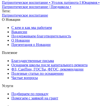
Патриотическое воспитание
•
Уголок патриота I Юнармия
•
Патриотическое воспитание | Предшкола
•
Теги:
Патриотическое воспитание
О Новации
С кем и как мы работаем
Вакансии
Поддерживаем благотворительность
О Новации
Презентация о Новации
Полезное
Благодарственные письма
Оснащаем школы после капитального ремонта
ФЗ, СанПин, ГОСТы, ФГОС, рекомендации
Полезные статьи по оснащению
Частые вопросы
Услуги
Подбираем по приказу
Помогаем с заявкой на грант