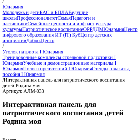
/
Юнармия
Молодежь и дети
БАС и БПЛА
Ведущие
школы
Профессионалитет
Семья
Педагоги и
наставники
Семейные ценности и инфраструктура
культуры
Патриотическое воспитание
ОР
РДДМ
Юнармия
Центр
цифрового образования ИТ (IT) Куб
Центр детских
инициатив
Добро.Центр
/
Уголок патриота I Юнармия
Тренировочные комплексы стрелковой подготовки I
Юнармия
Учебные и демонстрационные материалы I
Юнармия
Полоса препятствий I Юнармия
Стенды, плакаты,
пособия I Юнармия
/
Интерактивная панель для патриотического воспитания
детей Родина моя
Артикул: АЛМ-033
Интерактивная панель для
патриотического воспитания детей
Родина моя