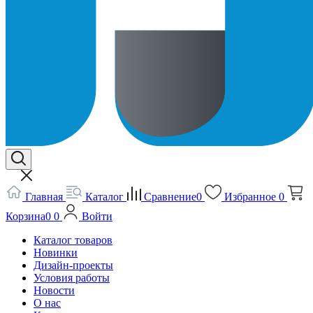
Главная
Каталог
Сравнение
0
Избранное
0
Корзина
0
0
Войти
Каталог товаров
Новинки
Дизайн-проекты
Условия работы
Новости
О нас