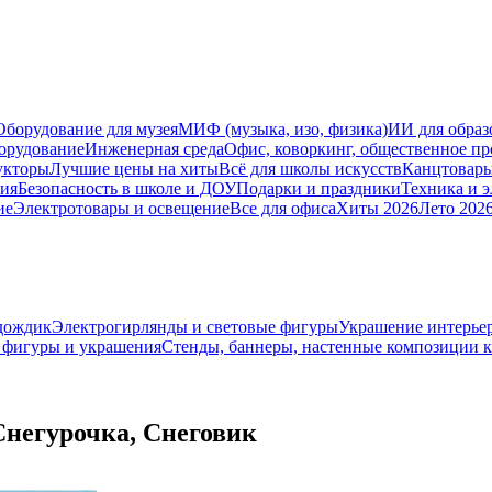
Оборудование для музея
МИФ (музыка, изо, физика)
ИИ для образ
орудование
Инженерная среда
Офис, коворкинг, общественное пр
укторы
Лучшие цены на хиты
Всё для школы искусств
Канцтовар
мия
Безопасность в школе и ДОУ
Подарки и праздники
Техника и 
ие
Электротовары и освещение
Все для офиса
Хиты 2026
Лето 202
дождик
Электрогирлянды и световые фигуры
Украшение интерье
 фигуры и украшения
Стенды, баннеры, настенные композиции 
Снегурочка, Снеговик