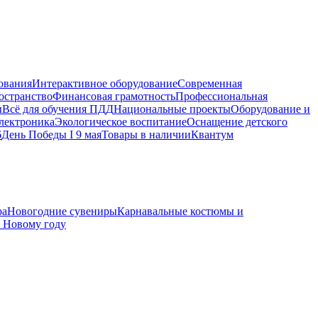
ования
Интерактивное оборудование
Современная
остранство
Финансовая грамотность
Профессиональная
ы
Всё для обучения ПДД
Национальные проекты
Оборудование и
электроника
Экологическое воспитание
Оснащение детского
6
День Победы I 9 мая
Товары в наличии
Квантум
ра
Новогодние сувениры
Карнавальные костюмы и
к Новому году