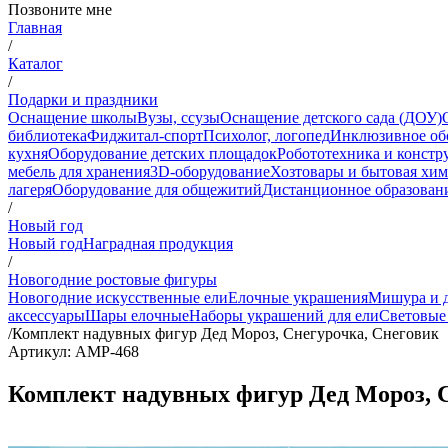
Позвоните мне
Главная
/
Каталог
/
Подарки и праздники
Оснащение школы
Вузы, ссузы
Оснащение детского сада (ДОУ)
библиотека
Фиджитал-спорт
Психолог, логопед
Инклюзивное об
кухня
Оборудование детских площадок
Робототехника и констр
мебель для хранения
3D-оборудование
Хозтовары и бытовая хи
лагеря
Оборудование для общежитий
Дистанционное образован
/
Новый год
Новый год
Наградная продукция
/
Новогодние ростовые фигуры
Новогодние искусственные ели
Елочные украшения
Мишура и 
аксессуары
Шары елочные
Наборы украшений для ели
Световые
/
Комплект надувных фигур Дед Мороз, Снегурочка, Снеговик
Артикул: АМР-468
Комплект надувных фигур Дед Мороз, 