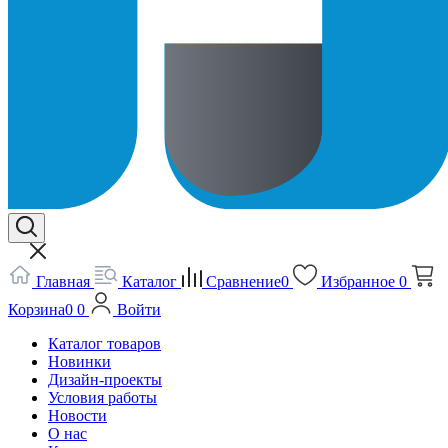
Главная
Каталог
Сравнение
0
Избранное
0
Корзина
0
0
Войти
Каталог товаров
Новинки
Дизайн-проекты
Условия работы
Новости
О нас