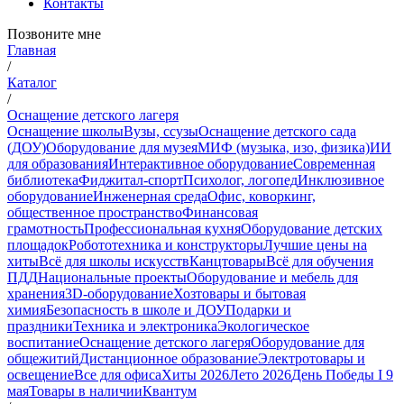
Контакты
Позвоните мне
Главная
/
Каталог
/
Оснащение детского лагеря
Оснащение школы
Вузы, ссузы
Оснащение детского сада
(ДОУ)
Оборудование для музея
МИФ (музыка, изо, физика)
ИИ
для образования
Интерактивное оборудование
Современная
библиотека
Фиджитал-спорт
Психолог, логопед
Инклюзивное
оборудование
Инженерная среда
Офис, коворкинг,
общественное пространство
Финансовая
грамотность
Профессиональная кухня
Оборудование детских
площадок
Робототехника и конструкторы
Лучшие цены на
хиты
Всё для школы искусств
Канцтовары
Всё для обучения
ПДД
Национальные проекты
Оборудование и мебель для
хранения
3D-оборудование
Хозтовары и бытовая
химия
Безопасность в школе и ДОУ
Подарки и
праздники
Техника и электроника
Экологическое
воспитание
Оснащение детского лагеря
Оборудование для
общежитий
Дистанционное образование
Электротовары и
освещение
Все для офиса
Хиты 2026
Лето 2026
День Победы I 9
мая
Товары в наличии
Квантум