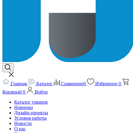
Главная
Каталог
Сравнение
0
Избранное
0
Корзина
0
0
Войти
Каталог товаров
Новинки
Дизайн-проекты
Условия работы
Новости
О нас