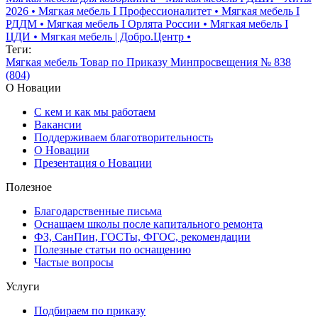
2026
•
Мягкая мебель I Профессионалитет
•
Мягкая мебель I
РДДМ
•
Мягкая мебель I Орлята России
•
Мягкая мебель I
ЦДИ
•
Мягкая мебель | Добро.Центр
•
Теги:
Мягкая мебель
Товар по Приказу Минпросвещения № 838
(804)
О Новации
С кем и как мы работаем
Вакансии
Поддерживаем благотворительность
О Новации
Презентация о Новации
Полезное
Благодарственные письма
Оснащаем школы после капитального ремонта
ФЗ, СанПин, ГОСТы, ФГОС, рекомендации
Полезные статьи по оснащению
Частые вопросы
Услуги
Подбираем по приказу