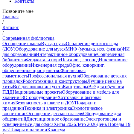
Контакты
Позвоните мне
Главная
/
Каталог
/
Современная библиотека
Оснащение школы
Вузы, ссузы
Оснащение детского сада
(ДОУ)
Оборудование для музея
МИФ (музыка, изо, физика)
ИИ
для образования
Интерактивное оборудование
Современная
библиотека
Фиджитал-спорт
Психолог, логопед
Инклюзивное
оборудование
Инженерная среда
Офис, коворкинг,
общественное пространство
Финансовая
грамотность
Профессиональная кухня
Оборудование детских
площадок
Робототехника и конструкторы
Лучшие цены на
хиты
Всё для школы искусств
Канцтовары
Всё для обучения
ПДД
Национальные проекты
Оборудование и мебель для
хранения
3D-оборудование
Хозтовары и бытовая
химия
Безопасность в школе и ДОУ
Подарки и
праздники
Техника и электроника
Экологическое
воспитание
Оснащение детского лагеря
Оборудование для
общежитий
Дистанционное образование
Электротовары и
освещение
Все для офиса
Хиты 2026
Лето 2026
День Победы I 9
мая
Товары в наличии
Квантум