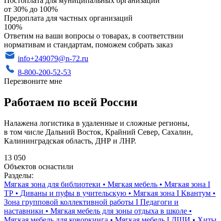
Постоплата для муниципальных организаций
от 30% до 100%
Предоплата для частных организаций
100%
Ответим на ваши вопросы о товарах, в соответствии
нормативам и стандартам, поможем собрать заказ
info+249079@n-72.ru
8-800-200-52-53
Перезвоните мне
Работаем по всей России
Налажена логистика в удаленные и сложные регионы,
в том числе Дальний Восток, Крайний Север, Сахалин,
Калининградская область, ДНР и ЛНР.
13 050
Объектов оснастили
Разделы:
Мягкая зона для библиотеки
•
Мягкая мебель
•
Мягкая зона I
ТР
•
Диваны и пуфы в учительскую
•
Мягкая зона I Квантум
•
Зона групповой коллективной работы I Педагоги и
наставники
•
Мягкая мебель для зоны отдыха в школе
•
Мягкая мебель для коворкинга
•
Мягкая мебель I ДШИ
•
Хиты