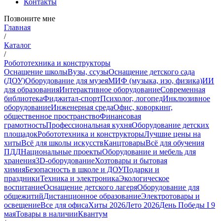
Контакты
Позвоните мне
Главная
/
Каталог
/
Робототехника и конструкторы
Оснащение школы
Вузы, ссузы
Оснащение детского сада
(ДОУ)
Оборудование для музея
МИФ (музыка, изо, физика)
ИИ
для образования
Интерактивное оборудование
Современная
библиотека
Фиджитал-спорт
Психолог, логопед
Инклюзивное
оборудование
Инженерная среда
Офис, коворкинг,
общественное пространство
Финансовая
грамотность
Профессиональная кухня
Оборудование детских
площадок
Робототехника и конструкторы
Лучшие цены на
хиты
Всё для школы искусств
Канцтовары
Всё для обучения
ПДД
Национальные проекты
Оборудование и мебель для
хранения
3D-оборудование
Хозтовары и бытовая
химия
Безопасность в школе и ДОУ
Подарки и
праздники
Техника и электроника
Экологическое
воспитание
Оснащение детского лагеря
Оборудование для
общежитий
Дистанционное образование
Электротовары и
освещение
Все для офиса
Хиты 2026
Лето 2026
День Победы I 9
мая
Товары в наличии
Квантум