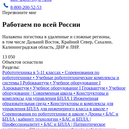
8-800-200-52-53
Перезвоните мне
Работаем по всей России
Налажена логистика в удаленные и сложные регионы,
в том числе Дальний Восток, Крайний Север, Сахалин,
Калининградская область, ДНР и ЛНР.
13 050
Объектов оснастили
Разделы:
Робототехника в 5-11 классах
•
Соревнования по
робототехнике
•
Учебные робототехнические комплексы и
системы I Робоквантум
•
Учебное оборудование I
Аэроквантум
•
Учебное оборудование I Геоквантум
•
Учебное
оборудование | Современная школа
•
Конструкторы и
комплексы для управления БПЛА I Инженерная
образовательная среда
•
Конструкторы и комплексы для
управления БПЛА для инженерного класса в школе
•
Соревнования по робототехнике в школе
•
Дроны
•
БАС и
БПЛА | кабинет технологии
•
БАС и БПЛА |
Профессионалитет
•
БАС и БПЛА | Патриотическое