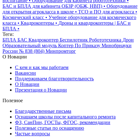
воспитание
•
Оборудование для кабинета робототехники
•
БАС и БПЛА для кабинета ОБЗР (ОБЖ, НВП)
•
Оборудование
для открытия агрокласса в школе
•
ТСО и ПО для агрокласса
•
Космический класс
•
Учебное оборудование для космического
класса
•
Квадрокоптеры
•
Дроны и квардрокоптеры | БАС и
БПЛА
•
Теги:
БПЛА
БАС
Квадрокоптер
Беспилотник
Робототехника
Дрон
Образовательный модуль
Коптер
По Приказу Минобрнауки
России № 838 (804)
Минпромторг
О Новации
С кем и как мы работаем
Вакансии
Поддерживаем благотворительность
О Новации
Презентация о Новации
Полезное
Благодарственные письма
Оснащаем школы после капитального ремонта
ФЗ, СанПин, ГОСТы, ФГОС, рекомендации
Полезные статьи по оснащению
Частые вопросы