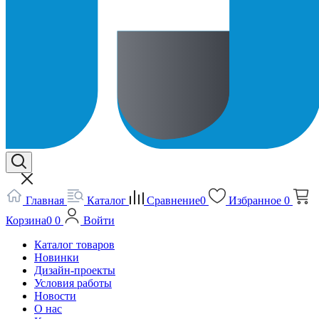
Главная
Каталог
Сравнение
0
Избранное
0
Корзина
0
0
Войти
Каталог товаров
Новинки
Дизайн-проекты
Условия работы
Новости
О нас