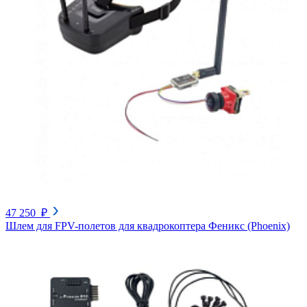
47 250 ₽
Шлем для FPV-полетов для квадрокоптера Феникс (Phoenix)