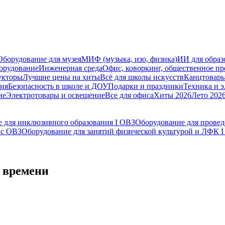
Оборудование для музея
МИФ (музыка, изо, физика)
ИИ для образ
орудование
Инженерная среда
Офис, коворкинг, общественное пр
укторы
Лучшие цены на хиты
Всё для школы искусств
Канцтовар
мия
Безопасность в школе и ДОУ
Подарки и праздники
Техника и 
ие
Электротовары и освещение
Все для офиса
Хиты 2026
Лето 202
 для инклюзивного образования I ОВЗ
Оборудование для прове
 с ОВЗ
Оборудование для занятий физической культурой и ЛФК 
 времени