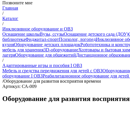
Позвоните мне
Главная
/
Каталог
/
Инклюзивное оборудование и ОВЗ
Оснащение школы
Вузы, ссузы
Оснащение детского сада (ДОУ)
библиотека
Фиджитал-спорт
Психолог, логопед
Инклюзивное об
кухня
Оборудование детских площадок
Робототехника и констр
мебель для хранения
3D-оборудование
Хозтовары и бытовая хи
лагеря
Оборудование для общежитий
Дистанционное образован
/
Адаптированные игры и пособия I ОВЗ
Мебель и средства передвижения для детей с ОВЗ
Оборудование
оборудование I ОВЗ
Реабилитационное оборудование для детей
/
Оборудование для развития восприятия времени
Артикул: СА-009
Оборудование для развития восприятия