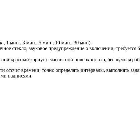
, 1 мин., 3 мин., 5 мин., 10 мин., 30 мин).
чное стекло, звуковое предупреждение о включении, требуется б
осной красный корпус с магнитной поверхностью, бесшумная рабо
ти отсчет времени, точно определять интервалы, выполнять зад
ыми надписями.