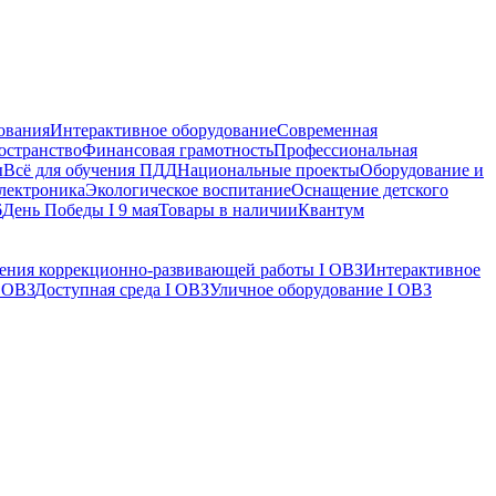
ования
Интерактивное оборудование
Современная
остранство
Финансовая грамотность
Профессиональная
ы
Всё для обучения ПДД
Национальные проекты
Оборудование и
электроника
Экологическое воспитание
Оснащение детского
6
День Победы I 9 мая
Товары в наличии
Квантум
дения коррекционно-развивающей работы I ОВЗ
Интерактивное
I ОВЗ
Доступная среда I ОВЗ
Уличное оборудование I ОВЗ