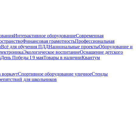
ования
Интерактивное оборудование
Современная
остранство
Финансовая грамотность
Профессиональная
ы
Всё для обучения ПДД
Национальные проекты
Оборудование и
электроника
Экологическое воспитание
Оснащение детского
6
День Победы I 9 мая
Товары в наличии
Квантум
 воркаут
Спортивное оборудование уличное
Стенды
репятствий для школьников