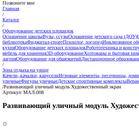
Позвоните мне
Главная
/
Каталог
/
Оборудование детских площадок
Оснащение школы
Вузы, ссузы
Оснащение детского сада (ДОУ)
библиотека
Фиджитал-спорт
Психолог, логопед
Инклюзивное об
кухня
Оборудование детских площадок
Робототехника и констр
мебель для хранения
3D-оборудование
Хозтовары и бытовая хи
лагеря
Оборудование для общежитий
Дистанционное образован
/
Зона отдыха на улице
Качели, качалки, карусели
Игровые элементы, песочницы, дом
уличные
Фигуры уличные
Детские спортивные комплексы
Веран
/
Развивающий уличный модуль Художественный экран
Артикул: МАЛ-008
Развивающий уличный модуль Художес