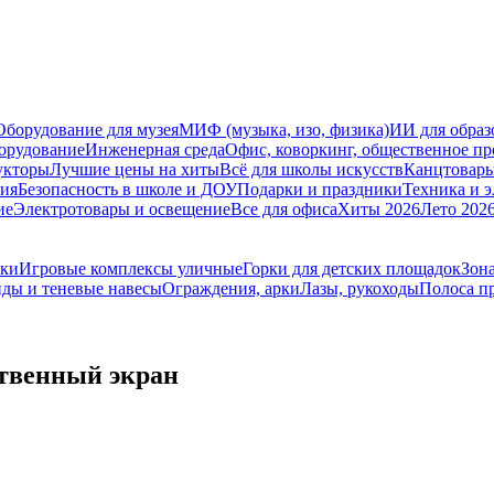
Оборудование для музея
МИФ (музыка, изо, физика)
ИИ для образ
орудование
Инженерная среда
Офис, коворкинг, общественное пр
укторы
Лучшие цены на хиты
Всё для школы искусств
Канцтовар
мия
Безопасность в школе и ДОУ
Подарки и праздники
Техника и 
ие
Электротовары и освещение
Все для офиса
Хиты 2026
Лето 202
ики
Игровые комплексы уличные
Горки для детских площадок
Зона
ды и теневые навесы
Ограждения, арки
Лазы, рукоходы
Полоса п
твенный экран