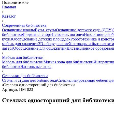
Позвоните мне
Главная
/
Каталог
/
Современная библиотека
Оснащение школы
Вузы, ссузы
Оснащение детского сада (ДОУ)
библиотека
Фиджитал-спорт
Психолог, логопед
Инклюзивное об
кухня
Оборудование детских площадок
Робототехника и констр
мебель для хранения
3D-оборудование
Хозтовары и бытовая хи
лагеря
Оборудование для общежитий
Дистанционное образован
/
Мебель для библиотеки
Мебель для библиотеки
Мягкая зона для библиотеки
Интерактив
библиотек
Настольные игры
/
Стеллажи для библиотеки
Столы и стулья для библиотеки
Специализированная мебель дл
/
Стеллаж односторонний для библиотеки
Артикул: ПМ-023
Стеллаж односторонний для библиотек