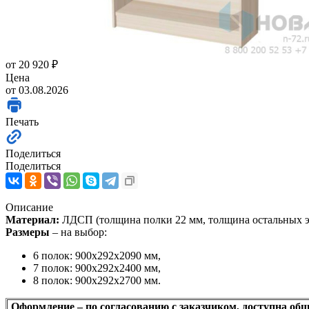
от
20 920 ₽
Цена
от 03.08.2026
Печать
Поделиться
Поделиться
Описание
Материал:
ЛДСП (толщина полки 22 мм, толщина остальных э
Размеры
– на выбор:
6 полок: 900х292х2090 мм,
7 полок: 900х292х2400 мм,
8 полок: 900х292х2700 мм.
Оформление – по согласованию с заказчиком, доступна об