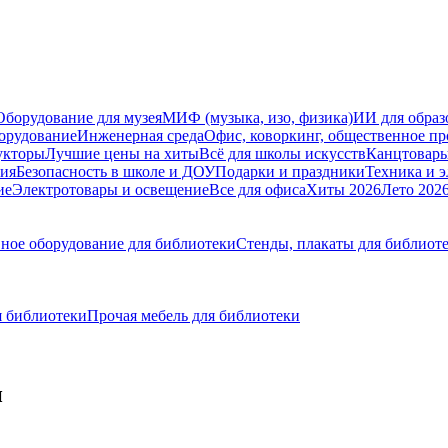
Оборудование для музея
МИФ (музыка, изо, физика)
ИИ для образ
орудование
Инженерная среда
Офис, коворкинг, общественное пр
укторы
Лучшие цены на хиты
Всё для школы искусств
Канцтовар
мия
Безопасность в школе и ДОУ
Подарки и праздники
Техника и 
ие
Электротовары и освещение
Все для офиса
Хиты 2026
Лето 202
ное оборудование для библиотеки
Стенды, плакаты для библиот
я библиотеки
Прочая мебель для библиотеки
и