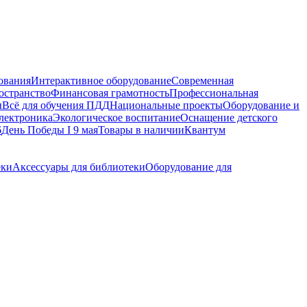
ования
Интерактивное оборудование
Современная
остранство
Финансовая грамотность
Профессиональная
ы
Всё для обучения ПДД
Национальные проекты
Оборудование и
электроника
Экологическое воспитание
Оснащение детского
6
День Победы I 9 мая
Товары в наличии
Квантум
еки
Аксессуары для библиотеки
Оборудование для