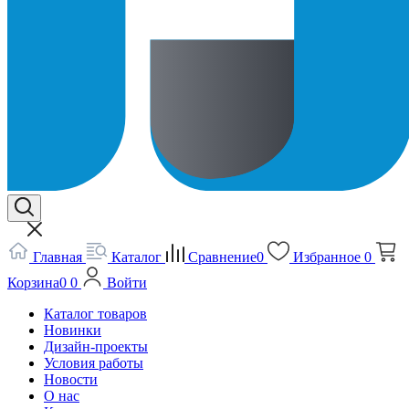
Главная
Каталог
Сравнение
0
Избранное
0
Корзина
0
0
Войти
Каталог товаров
Новинки
Дизайн-проекты
Условия работы
Новости
О нас