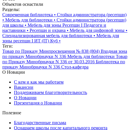
Объектов оснастили
Разделы:
Современная библиотека
•
Стойки администратора (ресепшн)
•
Мебель для библиотеки
•
Стойки администратора (ресепшн)
для школы
•
Мебель для зоны Ресепшн I Педагоги и
наставники
•
Ресепшн и охрана
•
Мебель для цифровой зоны
•
Специализированная мебель для библиотеки
•
Мебель для
зоны ресепшн I ИТ (IT) Куб
•
Теги:
Товар по Приказу Минпросвещения № 838 (804)
Входная зона
по приказу Минобрнауки N 336
Мебель для библиотеки
Товар
по Приказу Минобрнауки N 336 от 30.03.2016
Библиотека по
приказу Минобрнауки N 336
Стол-кафедра
О Новации
С кем и как мы работаем
Вакансии
Поддерживаем благотворительность
О Новации
Презентация о Новации
Полезное
Благодарственные письма
Оснащаем школы после капитального ремонта