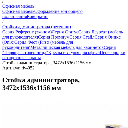
/
Офисная мебель
Офисная мебель
Оформление зон общего
пользования
Коворкинг
/
Стойки администратора (ресепшн)
Серия Референт (эконом)
Серия Статус
Серия Лауреат (мебель
для руководителя)
Серия Премиум
Серия Стайл
Серия Оникс
(Onix)
Серия Фёст (First) (мебель для
руководителя)
Металлическая мебель для кабинетов
Серия
"Парящая столешница"
Кресла и стулья для офиса
Перегородки
и защитные экраны
/
Стойка администратора, 3472x1536x1156 мм
Артикул: riv-052
Стойка администратора,
3472x1536x1156 мм