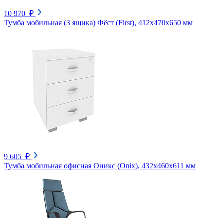
10 970 ₽
Тумба мобильная (3 ящика) Фёст (First), 412х470х650 мм
9 605 ₽
Тумба мобильная офисная Оникс (Onix), 432х460х611 мм