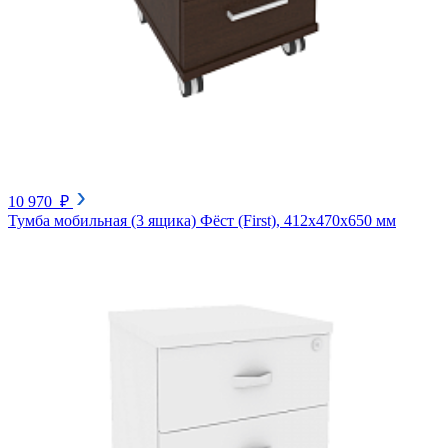
10 970 ₽
Тумба мобильная (3 ящика) Фёст (First), 412х470х650 мм