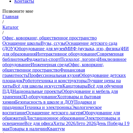
Контакты
Позвоните мне
Главная
/
Каталог
/
Офис, коворкинг, общественное пространство
Оснащение школы
Вузы, ссузы
Оснащение детского сада
(ДОУ)
Оборудование для музея
МИФ (музыка, изо, физика)
ИИ
для образования
Интерактивное оборудование
Современная
библиотека
Фиджитал-спорт
Психолог, логопед
Инклюзивное
оборудование
Инженерная среда
Офис, коворкинг,
общественное пространство
Финансовая
грамотность
Профессиональная кухня
Оборудование детских
площадок
Робототехника и конструкторы
Лучшие цены на
хиты
Всё для школы искусств
Канцтовары
Всё для обучения
ПДД
Национальные проекты
Оборудование и мебель для
хранения
3D-оборудование
Хозтовары и бытовая
химия
Безопасность в школе и ДОУ
Подарки и
праздники
Техника и электроника
Экологическое
воспитание
Оснащение детского лагеря
Оборудование для
общежитий
Дистанционное образование
Электротовары и
освещение
Все для офиса
Хиты 2026
Лето 2026
День Победы I 9
мая
Товары в наличии
Квантум