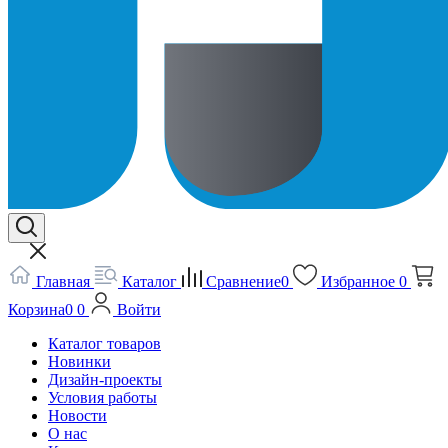
Главная
Каталог
Сравнение
0
Избранное
0
Корзина
0
0
Войти
Каталог товаров
Новинки
Дизайн-проекты
Условия работы
Новости
О нас