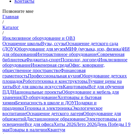
Контакты
Позвоните мне
Главная
/
Каталог
/
Инклюзивное оборудование и ОВЗ
Оснащение школы
Вузы, ссузы
Оснащение детского сада
(ДОУ)
Оборудование для музея
МИФ (музыка, изо, физика)
ИИ
для образования
Интерактивное оборудование
Современная
библиотека
Фиджитал-спорт
Психолог, логопед
Инклюзивное
оборудование
Инженерная среда
Офис, коворкинг,
общественное пространство
Финансовая
грамотность
Профессиональная кухня
Оборудование детских
площадок
Робототехника и конструкторы
Лучшие цены на
хиты
Всё для школы искусств
Канцтовары
Всё для обучения
ПДД
Национальные проекты
Оборудование и мебель для
хранения
3D-оборудование
Хозтовары и бытовая
химия
Безопасность в школе и ДОУ
Подарки и
праздники
Техника и электроника
Экологическое
воспитание
Оснащение детского лагеря
Оборудование для
общежитий
Дистанционное образование
Электротовары и
освещение
Все для офиса
Хиты 2026
Лето 2026
День Победы I 9
мая
Товары в наличии
Квантум