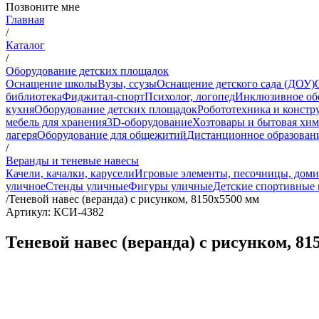
Позвоните мне
Главная
/
Каталог
/
Оборудование детских площадок
Оснащение школы
Вузы, ссузы
Оснащение детского сада (ДОУ)
библиотека
Фиджитал-спорт
Психолог, логопед
Инклюзивное об
кухня
Оборудование детских площадок
Робототехника и констр
мебель для хранения
3D-оборудование
Хозтовары и бытовая хи
лагеря
Оборудование для общежитий
Дистанционное образован
/
Веранды и теневые навесы
Качели, качалки, карусели
Игровые элементы, песочницы, дом
уличное
Стенды уличные
Фигуры уличные
Детские спортивные
/
Теневой навес (веранда) с рисунком, 8150х5500 мм
Артикул: КСИ-4382
Теневой навес (веранда) с рисунком, 81