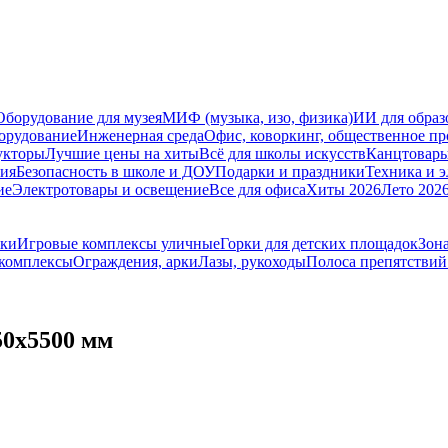
Оборудование для музея
МИФ (музыка, изо, физика)
ИИ для образ
орудование
Инженерная среда
Офис, коворкинг, общественное пр
укторы
Лучшие цены на хиты
Всё для школы искусств
Канцтовар
мия
Безопасность в школе и ДОУ
Подарки и праздники
Техника и 
ие
Электротовары и освещение
Все для офиса
Хиты 2026
Лето 202
ики
Игровые комплексы уличные
Горки для детских площадок
Зона
 комплексы
Ограждения, арки
Лазы, рукоходы
Полоса препятствий
50х5500 мм