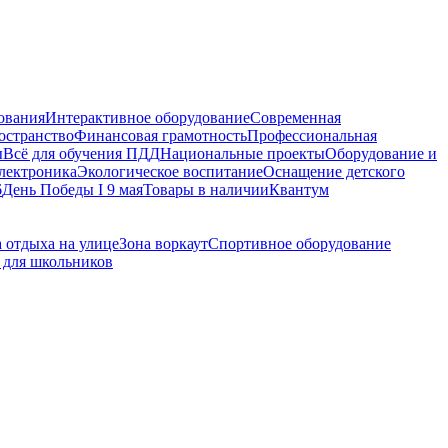
ования
Интерактивное оборудование
Современная
остранство
Финансовая грамотность
Профессиональная
ы
Всё для обучения ПДД
Национальные проекты
Оборудование и
электроника
Экологическое воспитание
Оснащение детского
6
День Победы I 9 мая
Товары в наличии
Квантум
 отдыха на улице
Зона воркаут
Спортивное оборудование
 для школьников