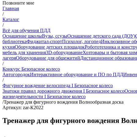
Позвоните мне
Главная
/
Каталог
/
Всё для обучения ПДД
Оснащение школы
Вузы, ссузы
Оснащение детского сада (ДОУ)
библиотека
Фиджитал-спорт
Психолог, логопед
Инклюзивное об
кухня
Оборудование детских площадок
Робототехника и констр
мебель для хранения
3D-оборудование
Хозтовары и бытовая хи
лагеря
Оборудование для общежитий
Дистанционное образован
/
Конкурс Безопасное колесо
Автогородок
Интерактивное оборудование и ПО по ПДД
Инвен
/
Фигурное вождение велосипеда I Безопасное колесо
Знатоки правил дорожного движения I Безопасное колесо
Основ
жизнедеятельности I Безопасное колесо
/
Тренажер для фигурного вождения Волнообразная доска
Артикул: zar-К2022
Тренажер для фигурного вождения Волн