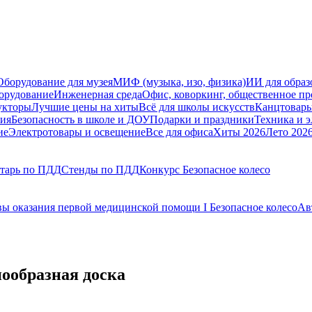
Оборудование для музея
МИФ (музыка, изо, физика)
ИИ для образ
орудование
Инженерная среда
Офис, коворкинг, общественное пр
укторы
Лучшие цены на хиты
Всё для школы искусств
Канцтовар
мия
Безопасность в школе и ДОУ
Подарки и праздники
Техника и 
ие
Электротовары и освещение
Все для офиса
Хиты 2026
Лето 202
тарь по ПДД
Стенды по ПДД
Конкурс Безопасное колесо
ы оказания первой медицинской помощи I Безопасное колесо
Ав
ообразная доска