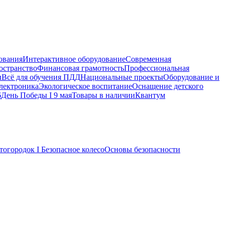
ования
Интерактивное оборудование
Современная
остранство
Финансовая грамотность
Профессиональная
ы
Всё для обучения ПДД
Национальные проекты
Оборудование и
электроника
Экологическое воспитание
Оснащение детского
6
День Победы I 9 мая
Товары в наличии
Квантум
тогородок I Безопасное колесо
Основы безопасности