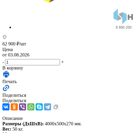
62 900
₽
/шт
Цена
от 03.08.2026
-
+
В корзину
Печать
Поделиться
Поделиться
Описание
Размеры (ДхШхВ):
4000х500х270 мм.
Вес:
50 кг.