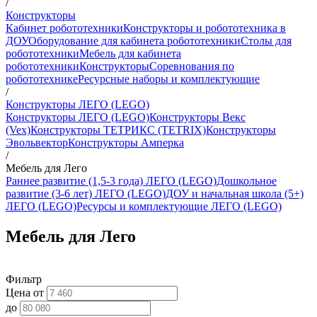
/
Конструкторы
Кабинет робототехники
Конструкторы и робототехника в
ДОУ
Оборудование для кабинета робототехники
Столы для
робототехники
Мебель для кабинета
робототехники
Конструкторы
Соревнования по
робототехнике
Ресурсные наборы и комплектующие
/
Конструкторы ЛЕГО (LEGO)
Конструкторы ЛЕГО (LEGO)
Конструкторы Векс
(Vex)
Конструкторы ТЕТРИКС (TETRIX)
Конструкторы
Эвольвектор
Конструкторы Амперка
/
Мебель для Лего
Раннее развитие (1,5-3 года) ЛЕГО (LEGO)
Дошкольное
развитие (3-6 лет) ЛЕГО (LEGO)
ДОУ и начальная школа (5+)
ЛЕГО (LEGO)
Ресурсы и комплектующие ЛЕГО (LEGO)
Мебель для Лего
Фильтр
Цена от
до