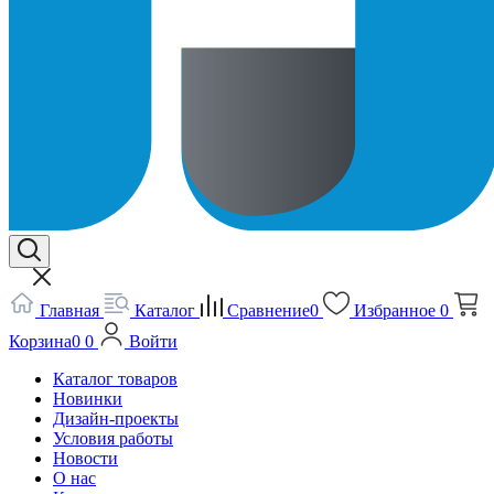
Главная
Каталог
Сравнение
0
Избранное
0
Корзина
0
0
Войти
Каталог товаров
Новинки
Дизайн-проекты
Условия работы
Новости
О нас