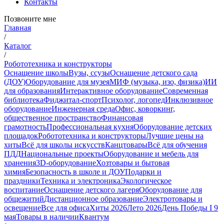
Контакты
Позвоните мне
Главная
/
Каталог
/
Робототехника и конструкторы
Оснащение школы
Вузы, ссузы
Оснащение детского сада
(ДОУ)
Оборудование для музея
МИФ (музыка, изо, физика)
ИИ
для образования
Интерактивное оборудование
Современная
библиотека
Фиджитал-спорт
Психолог, логопед
Инклюзивное
оборудование
Инженерная среда
Офис, коворкинг,
общественное пространство
Финансовая
грамотность
Профессиональная кухня
Оборудование детских
площадок
Робототехника и конструкторы
Лучшие цены на
хиты
Всё для школы искусств
Канцтовары
Всё для обучения
ПДД
Национальные проекты
Оборудование и мебель для
хранения
3D-оборудование
Хозтовары и бытовая
химия
Безопасность в школе и ДОУ
Подарки и
праздники
Техника и электроника
Экологическое
воспитание
Оснащение детского лагеря
Оборудование для
общежитий
Дистанционное образование
Электротовары и
освещение
Все для офиса
Хиты 2026
Лето 2026
День Победы I 9
мая
Товары в наличии
Квантум