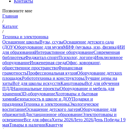
Контакты
Позвоните мне
Главная
/
Каталог
/
Техника и электроника
Оснащение школы
Вузы, ссузы
Оснащение детского сада
(ДОУ)
Оборудование для музея
МИФ (музыка, изо, физика)
ИИ
для образования
Интерактивное оборудование
Современная
библиотека
Фиджитал-спорт
Психолог, логопед
Инклюзивное
оборудование
Инженерная среда
Офис, коворкинг,
общественное пространство
Финансовая
грамотность
Профессиональная кухня
Оборудование детских
площадок
Робототехника и конструкторы
Лучшие цены на
хиты
Всё для школы искусств
Канцтовары
Всё для обучения
ПДД
Национальные проекты
Оборудование и мебель для
хранения
3D-оборудование
Хозтовары и бытовая
химия
Безопасность в школе и ДОУ
Подарки и
праздники
Техника и электроника
Экологическое
воспитание
Оснащение детского лагеря
Оборудование для
общежитий
Дистанционное образование
Электротовары и
освещение
Все для офиса
Хиты 2026
Лето 2026
День Победы I 9
мая
Товары в наличии
Квантум