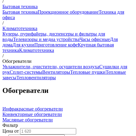
/
Бытовая техника
Бытовая техника
Проекционное оборудование
Техника для
офиса
/
Климатотехника
Кулеры, пурифайеры, диспенсеры и фильтры для
воды
Телевизоры и медиа устройства
Часы офисные
Для
дома
Для кухни
Приготовление кофе
Крупная бытовая
техника
Климатотехника
/
Обогреватели
Увлажнители, очистители, осушители воздуха
Сушилки для
рук
Сплит-системы
Вентиляторы
Тепловые пушки
Тепловые
завесы
Тепловентиляторы
Обогреватели
Инфракрасные обогреватели
Конвекторные обогреватели
Масляные обогреватели
Фильтр
Цена от