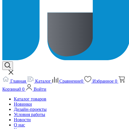
Главная
Каталог
Сравнение
0
Избранное
0
Корзина
0
0
Войти
Каталог товаров
Новинки
Дизайн-проекты
Условия работы
Новости
О нас